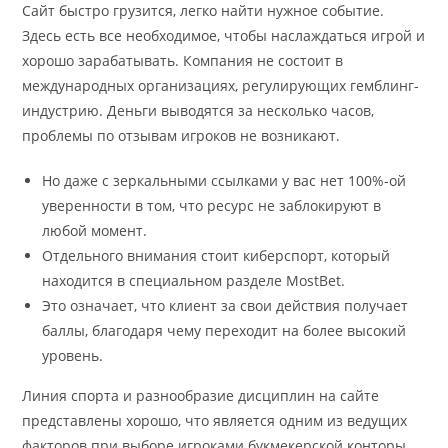
Сайт быстро грузится, легко найти нужное событие.
Здесь есть все необходимое, чтобы наслаждаться игрой и
хорошо зарабатывать. Компания не состоит в
международных организациях, регулирующих гемблинг-
индустрию. Деньги выводятся за несколько часов,
проблемы по отзывам игроков не возникают.
Но даже с зеркальными ссылками у вас нет 100%-ой
уверенности в том, что ресурс не заблокируют в
любой момент.
Отдельного внимания стоит киберспорт, который
находится в специальном разделе MostBet.
Это означает, что клиент за свои действия получает
баллы, благодаря чему переходит на более высокий
уровень.
Линия спорта и разнообразие дисциплин на сайте
представлены хорошо, что является одним из ведущих
факторов при выборе игроками букмекерской конторы.