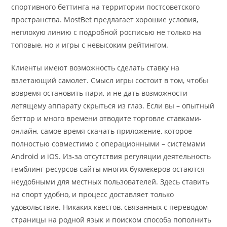
спортивного беттинга на территории постсоветского
пространства. MostBet предлагает хорошие условия,
неплохую линию с подробной росписью не только на
топовые, но и игры с невысоким рейтингом.
Клиенты имеют возможность сделать ставку на
взлетающий самолет. Смысл игры состоит в том, чтобы
вовремя остановить пари, и не дать возможности
летящему аппарату скрыться из глаз. Если вы – опытный
беттор и много времени отводите торговле ставками-
онлайн, самое время скачать приложение, которое
полностью совместимо с операционными – системами
Android и iOS. Из-за отсутствия регуляции деятельность
гемблинг ресурсов сайты многих букмекеров остаются
неудобными для местных пользователей. Здесь ставить
на спорт удобно, и процесс доставляет только
удовольствие. Никаких квестов, связанных с переводом
страницы на родной язык и поиском способа пополнить