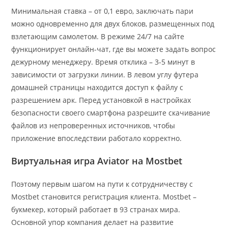
Минимальная ставка – от 0,1 евро, заключать пари
можно одновременно для двух блоков, размещенных под
взлетающим самолетом. В режиме 24/7 на сайте
функционирует онлайн-чат, где вы можете задать вопрос
дежурному менеджеру. Время отклика – 3-5 минут в
зависимости от загрузки линии. В левом углу футера
домашней страницы находится доступ к файлу с
разрешением арк. Перед установкой в настройках
безопасности своего смартфона разрешите скачивание
файлов из непроверенных источников, чтобы
приложение впоследствии работало корректно.
Виртуальная игра Aviator на Mostbet
Поэтому первым шагом на пути к сотрудничеству с
Mostbet становится регистрация клиента. Mostbet –
букмекер, который работает в 93 странах мира.
Основной упор компания делает на развитие