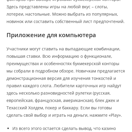
Здесь представлены игры на любой вкус – слоты,
лотереи, настольные. Можно выбрать из популярных,
новинок или составить собственный лист предпочтений.
Приложение для компьютера
Участники могут ставить на выпадающие комбинации,
повышая ставки. Всю информацию о функционале,
преимуществах и особенностях букмекерской конторы
мы собрали в подробном обзоре. Новичкам предлагается
демонстрационная версия для изучения тонкостей и
правил каждого слота. Любители карточных игр найдут
здесь несколько разновидностей рулетки (русская,
европейская, французская, американская), блек джек и
Техасский Холдем, покер и баккару. Если вы готовы
сделать свой выбор и играть на деньги, нажмите «Play».
Из всего этого остается сделать вывод, что казино