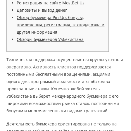
Регистрация на сайте MostBet Uz
Депозиты и вывод денег
Обзор букмекера Pin-Up: бонусы,
приложения, регистрация, техподдержка и
другая информация
Обзоры букмекеров Узбекистана
Техническая поддержка осуществляется круглосуточно и
оперативно. Активность клиентов поддерживается
постоянными бесплатными вращениями, акциями
одного дня, программой лояльности и кэшбэком за
проигранные ставки. Конечно, любой житель
Узбекистана выберет международного букмекера с его
широкими возможностями рынка ставок, постоянными
бонусам и многочисленными видами транзакций.
Деятельность букмекера ориентирована не только на