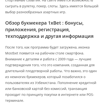
спортивные события. На сайте имеется возможность
сыграть в рулетку, покер, слоты. Здесь имеется большой
выбор разнообразных азартных игр.
Обзор букмекера 1xBet : бонусы,
приложения, регистрация,
техподдержка и другая информация
После того, как программа будет загружена, иконка
Mostbet появится на рабочем столе смартфона.
Внимание к деталям и работа с 2009 года — лучшие
подтверждения того, что это компания, созданная для
длительной плодотворной работы. Что важно, это один
из немногих букмекеров, который позаботился о
пользователях из Узбекистана. Пополнение кредитной
или банковской картой без комиссий, транзакция
проходит по принципу покупки в интернете или POS-
терминале.