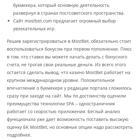
букмекера, который основную деятельность
развернул в странах постсоветского пространства.
Сайт mostbet.com предлагает огромный выбор
увлекательных игр.
Решив зарегистрироваться в MostBet, обязательно стоит
воспользоваться бонусом при первом пополнении. Плюс
в том, что ставки вы можете начать делать с бонусного
счета, не трогая свои реальные деньги. Из всего этого
остается сделать вывод, что казино MostBet работает на
крупном международном уровне. Положительное
впечатление о букмекере у редакции портала сложилось
сразу при заходе на сайт. Мы по достоинству оценили
преимущества технологии SPA – одностраничник
работает со скоростью приложения. Беглый анализ
функционала уже дает возможность поставить высокую
оценку БК MostBet, но основные опции надо рассмотреть
подробнее.