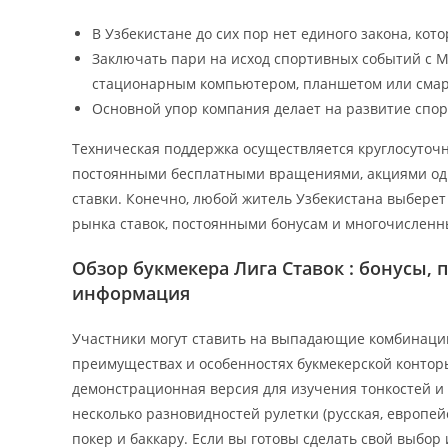
В Узбекистане до сих пор нет единого закона, ко
Заключать пари на исход спортивных событий с Мо
стационарным компьютером, планшетом или сма
Основной упор компания делает на развитие спор
Техническая поддержка осуществляется круглосуточ
постоянными бесплатными вращениями, акциями одн
ставки. Конечно, любой житель Узбекистана выбере
рынка ставок, постоянными бонусам и многочислен
Обзор букмекера Лига Ставок : бонусы, 
информация
Участники могут ставить на выпадающие комбинаци
преимуществах и особенностях букмекерской контор
демонстрационная версия для изучения тонкостей и 
несколько разновидностей рулетки (русская, европейс
покер и баккару. Если вы готовы сделать свой выбор 