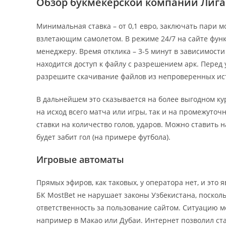
Обзор букмекерской компании Лига
Минимальная ставка – от 0,1 евро, заключать пари 
взлетающим самолетом. В режиме 24/7 на сайте функ
менеджеру. Время отклика – 3-5 минут в зависимости
находится доступ к файлу с разрешением арк. Перед 
разрешите скачивание файлов из непроверенных ист
В дальнейшем это сказывается на более выгодном ку
на исход всего матча или игры, так и на промежуточн
ставки на количество голов, ударов. Можно ставить 
будет забит гол (на примере футбола).
Игровые автоматы
Прямых эфиров, как таковых, у оператора нет, и это
БК MostBet не нарушает законы Узбекистана, посколь
ответственность за пользование сайтом. Ситуацию м
например в Макао или Дубаи. Интернет позволил ста