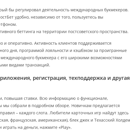
торый бы регулировал деятельность международных букмекеров.
стБет удобно, независимо от того, пользуетесь вы
ртфоном.
тивного беттинга на территории постсоветского пространства.
но и оперативно. Активность клиентов поддерживается
ого дня, программой лояльности и кэшбэком за проигранные
т международного букмекера с его широкими возможностями
ными видами транзакций.
приложения, регистрация, техподдержка и другая
и, повышая ставки. Всю информацию о функционале,
ы мы собрали в подробном обзоре. Новичкам предлагается
правил – каждого слота. Любители карточных игр найдут здесь
кая, французская, американская), блек джек и Техасский Холдем
и играть на деньги, нажмите «Play».