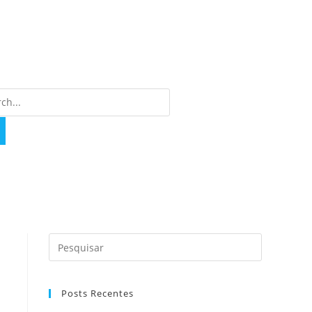
Posts Recentes