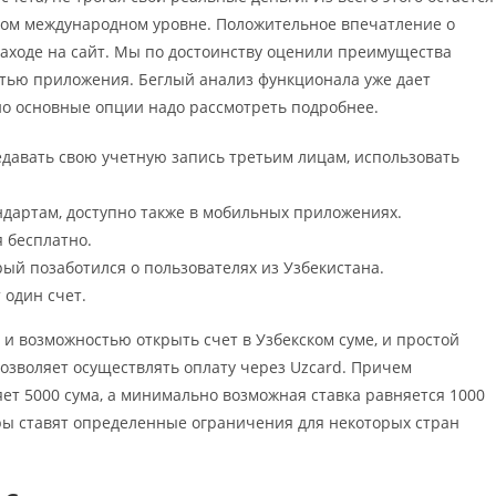
пном международном уровне. Положительное впечатление о
заходе на сайт. Мы по достоинству оценили преимущества
стью приложения. Беглый анализ функционала уже дает
но основные опции надо рассмотреть подробнее.
едавать свою учетную запись третьим лицам, использовать
дартам, доступно также в мобильных приложениях.
 бесплатно.
рый позаботился о пользователях из Узбекистана.
 один счет.
 и возможностью открыть счет в Узбекском суме, и простой
позволяет осуществлять оплату через Uzcard. Причем
яет 5000 сума, а минимально возможная ставка равняется 1000
ы ставят определенные ограничения для некоторых стран