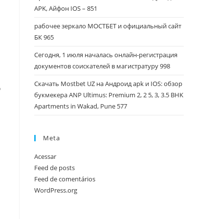
APK, Айфон IOS – 851
рабочее зеркало МОСТБЕТ и официальный сайт
БК 965
Сегодня, 1 июля началась онлайн-регистрация
документов соискателей в магистратуру 998
Скачать Mostbet UZ на Андроид apk и IOS: обзор
о
букмекера ANP Ultimus: Premium 2, 2 5, 3, 3.5 BHK
Apartments in Wakad, Pune 577
Meta
Acessar
Feed de posts
Feed de comentários
WordPress.org