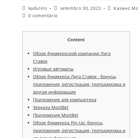
kadulins
setembro 30, 2023
Казино Мо
0 comentário
Content
Обзор букмекерской компании Лига
Ставок
Игровые автоматы
Обзор букмекера Лига Ставок : бонусы,
приложения, регистрация, техподдержка и
другая информация
Приложение для компьютера
Зеркала MostBet
Приложения MostBet
Обзор букмекера Pin-Up: бонусы,
приложения, регистрация, техподдержка и