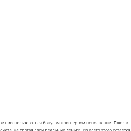
тоит воспользоваться бонусом при первом пополнении. Плюс в
счета, не трогая свои реальные деньги. Из всего этого остается