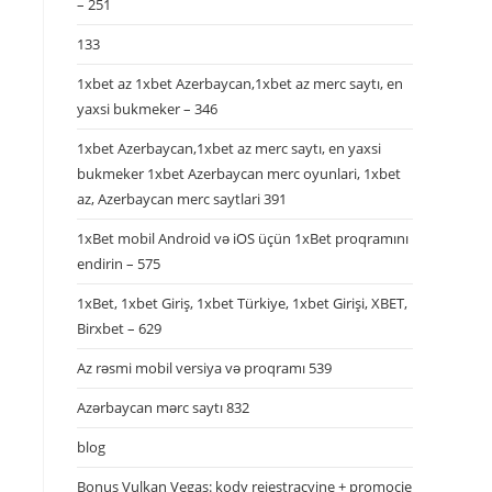
– 251
133
1xbet az 1xbet Azerbaycan,1xbet az merc saytı, en
yaxsi bukmeker – 346
1xbet Azerbaycan,1xbet az merc saytı, en yaxsi
bukmeker 1xbet Azerbaycan merc oyunlari, 1xbet
az, Azerbaycan merc saytlari 391
1xBet mobil Android və iOS üçün 1xBet proqramını
endirin – 575
1xBet, 1xbet Giriş, 1xbet Türkiye, 1xbet Girişi, XBET,
Birxbet – 629
Az rəsmi mobil versiya və proqramı 539
Azərbaycan mərc saytı 832
blog
Bonus Vulkan Vegas: kody rejestracyjne + promocje