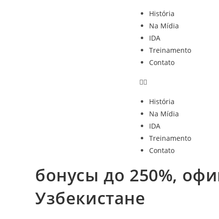
História
Na Mídia
IDA
Treinamento
Contato
História
Na Mídia
IDA
Treinamento
Contato
бонусы до 250%, оф
Узбекистане