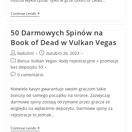
można wykorzystać tylko w grze Doom of Dead…
Continue Lendo
50 Darmowych Spinów na
Book of Dead w Vulkan Vegas
kadulins
outubro 26, 2023
Bonus Vulkan Vegas: kody rejestracyjne + promocje
bez depozytu 59
0 comentário
Niewiele kasyn gwarantuje swoim graczom takie
bonusy od samego początku na stronie. Zazwyczaj
darmowe spiny zostają otrzymane przez gracza ze
względu na wpłacenie depozytu. Darmowe spiny za
rejestracje to jednak…
Continue Lendo