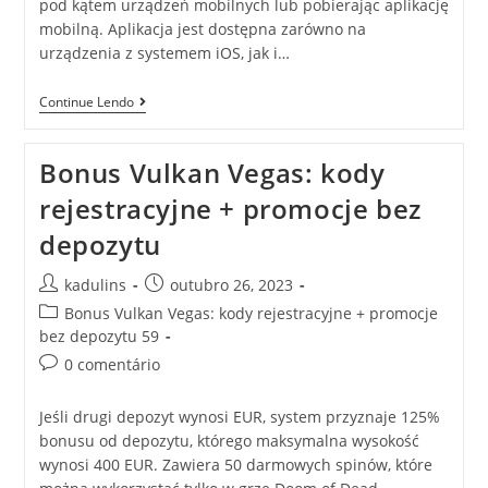
pod kątem urządzeń mobilnych lub pobierając aplikację
mobilną. Aplikacja jest dostępna zarówno na
urządzenia z systemem iOS, jak i…
Continue Lendo
Bonus Vulkan Vegas: kody
rejestracyjne + promocje bez
depozytu
kadulins
outubro 26, 2023
Bonus Vulkan Vegas: kody rejestracyjne + promocje
bez depozytu 59
0 comentário
Jeśli drugi depozyt wynosi EUR, system przyznaje 125%
bonusu od depozytu, którego maksymalna wysokość
wynosi 400 EUR. Zawiera 50 darmowych spinów, które