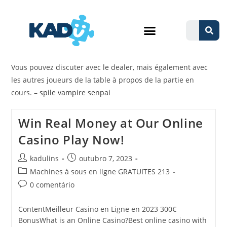
Vous pouvez discuter avec le dealer, mais également avec
les autres joueurs de la table à propos de la partie en
cours. –
spile vampire senpai
Win Real Money at Our Online
Casino Play Now!
kadulins
outubro 7, 2023
Machines à sous en ligne GRATUITES 213
0 comentário
ContentMeilleur Casino en Ligne en 2023 300€
BonusWhat is an Online Casino?Best online casino with