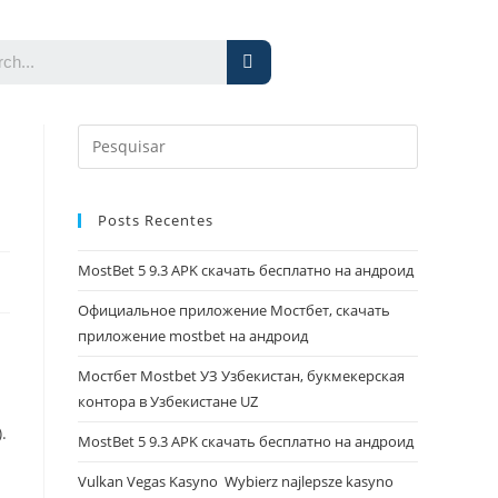
Posts Recentes
MostBet 5 9.3 APK скачать бесплатно на андроид
Официальное приложение Мостбет, скачать
приложение mostbet на андроид
Мостбет Mostbet УЗ Узбекистан, букмекерская
контора в Узбекистане UZ
.
MostBet 5 9.3 APK скачать бесплатно на андроид
z
Vulkan Vegas Kasyno ️ Wybierz najlepsze kasyno