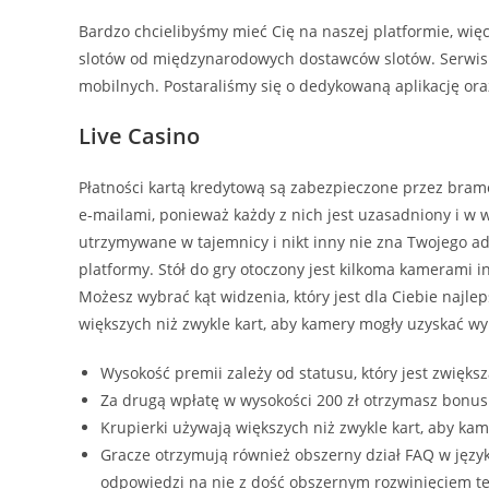
Bardzo chcielibyśmy mieć Cię na naszej platformie, wię
slotów od międzynarodowych dostawców slotów. Serwis 
mobilnych. Postaraliśmy się o dedykowaną aplikację or
Live Casino
Płatności kartą kredytową są zabezpieczone przez bram
e-mailami, ponieważ każdy z nich jest uzasadniony i w 
utrzymywane w tajemnicy i nikt inny nie zna Twojego ad
platformy. Stół do gry otoczony jest kilkoma kamerami
Możesz wybrać kąt widzenia, który jest dla Ciebie najleps
większych niż zwykle kart, aby kamery mogły uzyskać wy
Wysokość premii zależy od statusu, który jest zwię
Za drugą wpłatę w wysokości 200 zł otrzymasz bonus
Krupierki używają większych niż zwykle kart, aby ka
Gracze otrzymują również obszerny dział FAQ w język
odpowiedzi na nie z dość obszernym rozwinięciem t