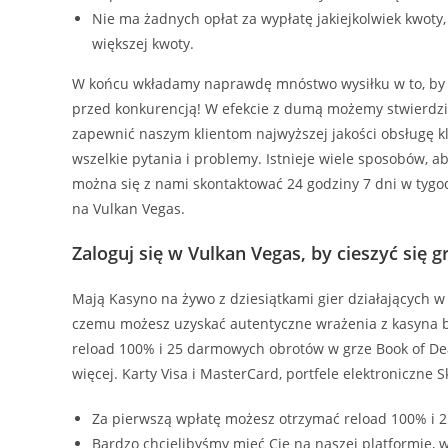
Nie ma żadnych opłat za wypłatę jakiejkolwiek kwot
większej kwoty.
W końcu wkładamy naprawdę mnóstwo wysiłku w to, by 
przed konkurencją! W efekcie z dumą możemy stwierdzi
zapewnić naszym klientom najwyższej jakości obsługę kl
wszelkie pytania i problemy. Istnieje wiele sposobów, a
można się z nami skontaktować 24 godziny 7 dni w tygod
na Vulkan Vegas.
Zaloguj się w Vulkan Vegas, by cieszyć się 
Mają Kasyno na żywo z dziesiątkami gier działających w 
czemu możesz uzyskać autentyczne wrażenia z kasyna 
reload 100% i 25 darmowych obrotów w grze Book of Dead
więcej. Karty Visa i MasterCard, portfele elektroniczne Sk
Za pierwszą wpłatę możesz otrzymać reload 100% i 
Bardzo chcielibyśmy mieć Cię na naszej platformie, 