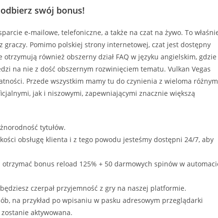
i odbierz swój bonus!
arcie e-mailowe, telefoniczne, a także na czat na żywo. To właśni
z graczy. Pomimo polskiej strony internetowej, czat jest dostępny
ze otrzymują również obszerny dział FAQ w języku angielskim, gdzie
edzi na nie z dość obszernym rozwinięciem tematu. Vulkan Vegas
 płatności. Przede wszystkim mamy tu do czynienia z wieloma różnym
icjalnymi, jak i niszowymi, zapewniającymi znacznie większą
óżnorodność tytułów.
ści obsługę klienta i z tego powodu jesteśmy dostępni 24/7, aby
sz otrzymać bonus reload 125% + 50 darmowych spinów w automaci
ędziesz czerpał przyjemność z gry na naszej platformie.
sób, na przykład po wpisaniu w pasku adresowym przeglądarki
e zostanie aktywowana.