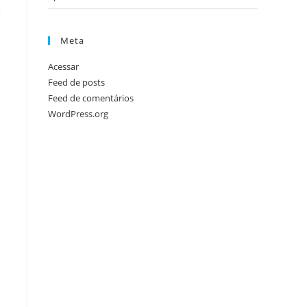
ć
Meta
Acessar
Feed de posts
Feed de comentários
WordPress.org