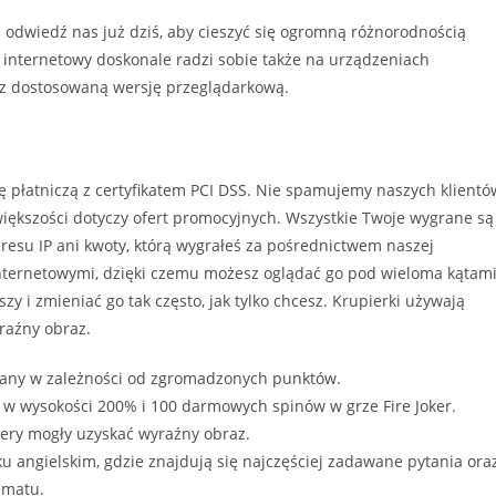
c odwiedź nas już dziś, aby cieszyć się ogromną różnorodnością
internetowy doskonale radzi sobie także na urządzeniach
az dostosowaną wersję przeglądarkową.
ę płatniczą z certyfikatem PCI DSS. Nie spamujemy naszych klientó
większości dotyczy ofert promocyjnych. Wszystkie Twoje wygrane są
resu IP ani kwoty, którą wygrałeś za pośrednictwem naszej
 internetowymi, dzięki czemu możesz oglądać go pod wieloma kątami
zy i zmieniać go tak często, jak tylko chcesz. Krupierki używają
raźny obraz.
kszany w zależności od zgromadzonych punktów.
 w wysokości 200% i 100 darmowych spinów w grze Fire Joker.
mery mogły uzyskać wyraźny obraz.
u angielskim, gdzie znajdują się najczęściej zadawane pytania ora
ematu.