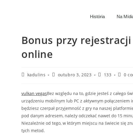
História
Na Mídi
Bonus przy rejestracj
online
kadulins
outubro 3, 2023
133
0 c
vulkan vegas
Bez względu na to, gdzie jesteś z całego ś
urządzeniu mobilnym lub PC z aktywnym połączeniem i
będziesz czerpał przyjemność z gry na naszej platformie
pod danym adresem, należy odczekać nawet do 15 minut
Niezależnie od tego, w którym miejscu na świecie się z
tych metod.