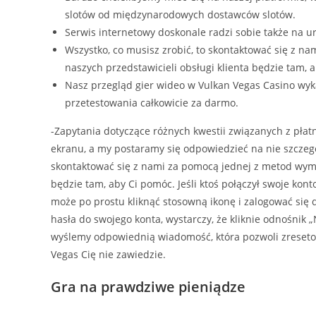
slotów od międzynarodowych dostawców slotów.
Serwis internetowy doskonale radzi sobie także na 
Wszystko, co musisz zrobić, to skontaktować się z n
naszych przedstawicieli obsługi klienta będzie tam, 
Nasz przegląd gier wideo w Vulkan Vegas Casino wyk
przetestowania całkowicie za darmo.
-Zapytania dotyczące różnych kwestii związanych z pła
ekranu, a my postaramy się odpowiedzieć na nie szczegó
skontaktować się z nami za pomocą jednej z metod wymie
będzie tam, aby Ci pomóc. Jeśli ktoś połączył swoje kon
może po prostu kliknąć stosowną ikonę i zalogować się 
hasła do swojego konta, wystarczy, że kliknie odnośnik 
wyślemy odpowiednią wiadomość, która pozwoli zresetowa
Vegas Cię nie zawiedzie.
Gra na prawdziwe pieniądze