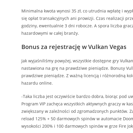
Minimalna kwota wynosi 35 zł, co utrudnia wpłatę i wyp
się opłat transakcyjnych ani prowizji. Czas realizacji p
godziny, ewentualnie 3 dni robocze. A spora liczba gracz
hazardowymi w całej branży.
Bonus za rejestrację w Vulkan Vegas
Jak wyjaśniliśmy powyżej, wszystkie dostępne gry Vulkan
nastawiona na grę na prawdziwe pieniądze. Bonusy Vul
prawdziwe pieniądze. Z ważną licencją i różnorodną kol
hazardu online.
-Taka liczba jest oczywiście bardzo dobra, biorąc pod uwa
Program VIP zachęca wszystkich aktywnych graczy w kasy
zwiększany w zależności od zgromadzonych punktów. Za
reload 125% + 50 darmowych spinów w automacie Doom 
wysokości 200% i 100 darmowych spinów w grze Fire Jok