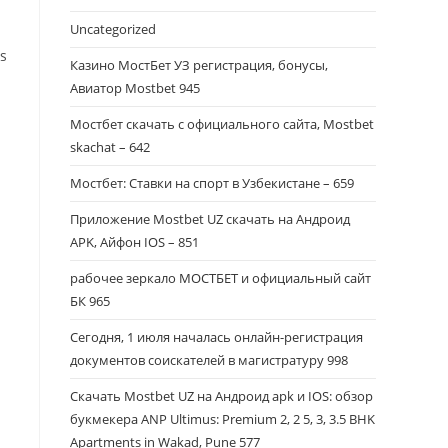
Uncategorized
us
Казино МостБет УЗ регистрация, бонусы,
Авиатор Mostbet 945
Мостбет скачать с официального сайта, Mostbet
skachat – 642
Мостбет: Ставки на спорт в Узбекистане – 659
Приложение Mostbet UZ скачать на Андроид
APK, Айфон IOS – 851
рабочее зеркало МОСТБЕТ и официальный сайт
БК 965
a
Сегодня, 1 июля началась онлайн-регистрация
документов соискателей в магистратуру 998
Скачать Mostbet UZ на Андроид apk и IOS: обзор
букмекера ANP Ultimus: Premium 2, 2 5, 3, 3.5 BHK
Apartments in Wakad, Pune 577