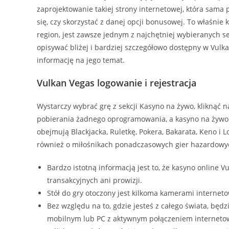
zaprojektowanie takiej strony internetowej, która sama 
się, czy skorzystać z danej opcji bonusowej. To właśnie
region, jest zawsze jednym z najchętniej wybieranych 
opisywać bliżej i bardziej szczegółowo dostępny w Vulk
informację na jego temat.
Vulkan Vegas logowanie i rejestracja
Wystarczy wybrać grę z sekcji Kasyno na żywo, kliknąć n
pobierania żadnego oprogramowania, a kasyno na żywo 
obejmują Blackjacka, Ruletkę, Pokera, Bakarata, Keno i 
również o miłośnikach ponadczasowych gier hazardowy
Bardzo istotną informacją jest to, że kasyno online
transakcyjnych ani prowizji.
Stół do gry otoczony jest kilkoma kamerami interne
Bez względu na to, gdzie jesteś z całego świata, bę
mobilnym lub PC z aktywnym połączeniem internet