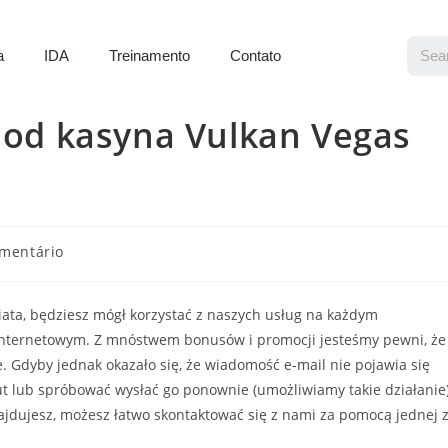
a
IDA
Treinamento
Contato
i od kasyna Vulkan Vegas
omentário
wiata, będziesz mógł korzystać z naszych usług na każdym
nternetowym. Z mnóstwem bonusów i promocji jesteśmy pewni, że
. Gdyby jednak okazało się, że wiadomość e-mail nie pojawia się
 lub spróbować wysłać go ponownie (umożliwiamy takie działanie)
najdujesz, możesz łatwo skontaktować się z nami za pomocą jednej 