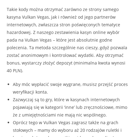
Takie kody można otrzymać zarówno ze strony samego
kasyna Vulkan Vegas, jak i również od jego partnerów
internetowych, zwłaszcza stron poświęconych tematyce
hazardowej. Z naszego zestawienia kasyn online wybór
pada na Vulkan Vegas – które jest absolutnie godne
polecenia. Ta metoda szczególnie nas cieszy, gdyż pozwala
zostać anonimowym i kontrolować wydatki. Aby otrzymać
bonus, wystarczy złożyć depozyt (minimalna kwota wynosi
40 PLN).
Aby móc wypłacić swoje wygrane, musisz przejść proces
weryfikacji konta.
Zazwyczaj są to gry, które w kasynach internetowych
pojawiają się w kategorii ‘inne’ lub zręcznościowe, mimo
że z umiejętnościami nie mają nic wspólnego.
Oprócz tego w Vulkan Vegas zagrasz także na grach
stołowych – mamy do wyboru aż 20 rodzajów ruletki i