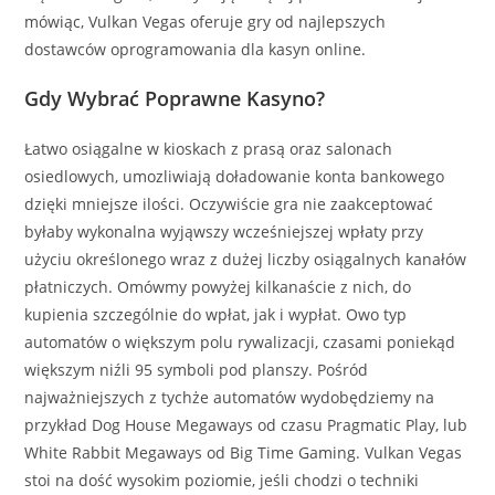
mówiąc, Vulkan Vegas oferuje gry od najlepszych
dostawców oprogramowania dla kasyn online.
Gdy Wybrać Poprawne Kasyno?
Łatwo osiągalne w kioskach z prasą oraz salonach
osiedlowych, umozliwiają doładowanie konta bankowego
dzięki mniejsze ilości. Oczywiście gra nie zaakceptować
byłaby wykonalna wyjąwszy wcześniejszej wpłaty przy
użyciu określonego wraz z dużej liczby osiągalnych kanałów
płatniczych. Omówmy powyżej kilkanaście z nich, do
kupienia szczególnie do wpłat, jak i wypłat. Owo typ
automatów o większym polu rywalizacji, czasami poniekąd
większym niźli 95 symboli pod planszy. Pośród
najważniejszych z tychże automatów wydobędziemy na
przykład Dog House Megaways od czasu Pragmatic Play, lub
White Rabbit Megaways od Big Time Gaming. Vulkan Vegas
stoi na dość wysokim poziomie, jeśli chodzi o techniki