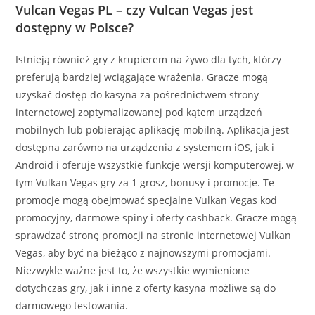
Vulcan Vegas PL – czy Vulcan Vegas jest
dostępny w Polsce?
Istnieją również gry z krupierem na żywo dla tych, którzy
preferują bardziej wciągające wrażenia. Gracze mogą
uzyskać dostęp do kasyna za pośrednictwem strony
internetowej zoptymalizowanej pod kątem urządzeń
mobilnych lub pobierając aplikację mobilną. Aplikacja jest
dostępna zarówno na urządzenia z systemem iOS, jak i
Android i oferuje wszystkie funkcje wersji komputerowej, w
tym Vulkan Vegas gry za 1 grosz, bonusy i promocje. Te
promocje mogą obejmować specjalne Vulkan Vegas kod
promocyjny, darmowe spiny i oferty cashback. Gracze mogą
sprawdzać stronę promocji na stronie internetowej Vulkan
Vegas, aby być na bieżąco z najnowszymi promocjami.
Niezwykle ważne jest to, że wszystkie wymienione
dotychczas gry, jak i inne z oferty kasyna możliwe są do
darmowego testowania.