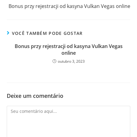
Bonus przy rejestracji od kasyna Vulkan Vegas online
VOCÊ TAMBÉM PODE GOSTAR
Bonus przy rejestracji od kasyna Vulkan Vegas
online
outubro 3, 2023
Deixe um comentário