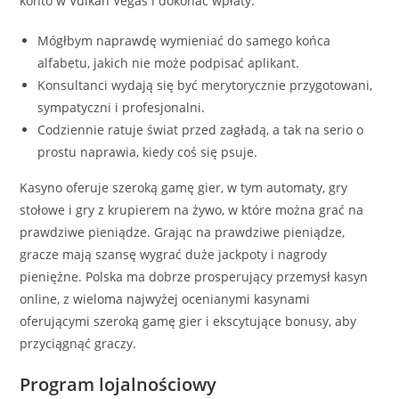
konto w Vulkan Vegas i dokonać wpłaty.
Mógłbym naprawdę wymieniać do samego końca
alfabetu, jakich nie może podpisać aplikant.
Konsultanci wydają się być merytorycznie przygotowani,
sympatyczni i profesjonalni.
Codziennie ratuje świat przed zagładą, a tak na serio o
prostu naprawia, kiedy coś się psuje.
Kasyno oferuje szeroką gamę gier, w tym automaty, gry
stołowe i gry z krupierem na żywo, w które można grać na
prawdziwe pieniądze. Grając na prawdziwe pieniądze,
gracze mają szansę wygrać duże jackpoty i nagrody
pieniężne. Polska ma dobrze prosperujący przemysł kasyn
online, z wieloma najwyżej ocenianymi kasynami
oferującymi szeroką gamę gier i ekscytujące bonusy, aby
przyciągnąć graczy.
Program lojalnościowy