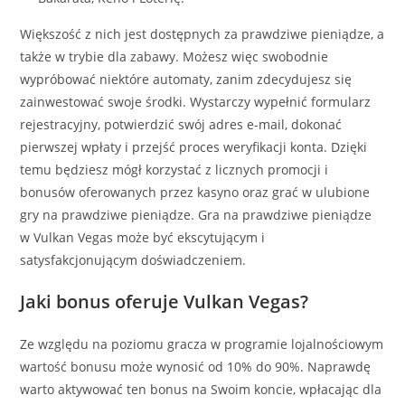
Większość z nich jest dostępnych za prawdziwe pieniądze, a
także w trybie dla zabawy. Możesz więc swobodnie
wypróbować niektóre automaty, zanim zdecydujesz się
zainwestować swoje środki. Wystarczy wypełnić formularz
rejestracyjny, potwierdzić swój adres e-mail, dokonać
pierwszej wpłaty i przejść proces weryfikacji konta. Dzięki
temu będziesz mógł korzystać z licznych promocji i
bonusów oferowanych przez kasyno oraz grać w ulubione
gry na prawdziwe pieniądze. Gra na prawdziwe pieniądze
w Vulkan Vegas może być ekscytującym i
satysfakcjonującym doświadczeniem.
Jaki bonus oferuje Vulkan Vegas?
Ze względu na poziomu gracza w programie lojalnościowym
wartość bonusu może wynosić od 10% do 90%. Naprawdę
warto aktywować ten bonus na Swoim koncie, wpłacając dla