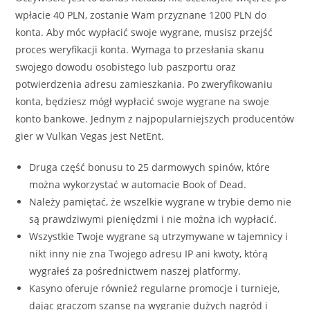
wpłacie 40 PLN, zostanie Wam przyznane 1200 PLN do
konta. Aby móc wypłacić swoje wygrane, musisz przejść
proces weryfikacji konta. Wymaga to przesłania skanu
swojego dowodu osobistego lub paszportu oraz
potwierdzenia adresu zamieszkania. Po zweryfikowaniu
konta, będziesz mógł wypłacić swoje wygrane na swoje
konto bankowe. Jednym z najpopularniejszych producentów
gier w Vulkan Vegas jest NetEnt.
Druga część bonusu to 25 darmowych spinów, które
można wykorzystać w automacie Book of Dead.
Należy pamiętać, że wszelkie wygrane w trybie demo nie
są prawdziwymi pieniędzmi i nie można ich wypłacić.
Wszystkie Twoje wygrane są utrzymywane w tajemnicy i
nikt inny nie zna Twojego adresu IP ani kwoty, którą
wygrałeś za pośrednictwem naszej platformy.
Kasyno oferuje również regularne promocje i turnieje,
dając graczom szansę na wygranie dużych nagród i