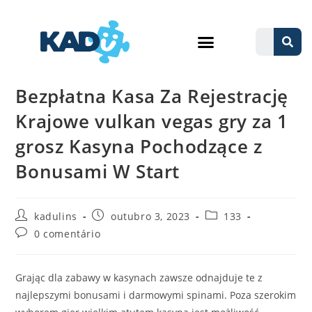
Bezpłatna Kasa Za Rejestrację
Krajowe vulkan vegas gry za 1
grosz Kasyna Pochodzące z
Bonusami W Start
kadulins
outubro 3, 2023
133
0 comentário
Grając dla zabawy w kasynach zawsze odnajduje te z
najlepszymi bonusami i darmowymi spinami. Poza szerokim