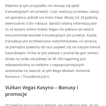
Również w tym przypadku nie stosuje się opłat
transakcyjnych ani prowizji. Czas realizacji przelewu zależy
od operatora, jednak nie może trwać dłużej niż 24 godziny,
ewentualnie 3 dni robocze. Bardzo istotną informacją jest
to, że kasyno online Vulkan Vegas nie pobiera od swoich
konsumentów kosztów transakcyjnych ani prowizji. Każda
transakcja jest przetwarzana natychmiastowo, co oznacza,
że pieniądze powinny od razu pojawić się na naszym koncie
hazardowym. Firma ta jest jednym z pionierów gier online i
działa na rynku od połowy lat 90. Microgaming jest
odpowiedzialny za niektóre z najpopularniejszych
automatów na świecie, w tym Mega Moolah, Immortal
Romance i Thunderstruck II.
Vulkan Vegas Kasyno – Bonusy i
promocje
Oczywiście jest to bonus Reload, nie oczekujcie więc, że po