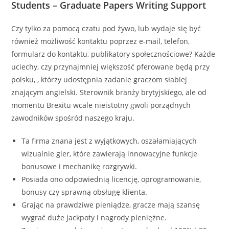
Students – Graduate Papers Writing Support
Czy tylko za pomocą czatu pod żywo, lub wydaje się być
również możliwość kontaktu poprzez e-mail, telefon,
formularz do kontaktu, publikatory społecznościowe? Każde
uciechy, czy przynajmniej większość pferowane będą przy
polsku, , którzy udostępnia zadanie graczom słabiej
znającym angielski. Sterownik branży brytyjskiego, ale od
momentu Brexitu wcale nieistotny gwoli porządnych
zawodników spośród naszego kraju.
Ta firma znana jest z wyjątkowych, oszałamiających
wizualnie gier, które zawierają innowacyjne funkcje
bonusowe i mechanikę rozgrywki.
Posiada ono odpowiednią licencję, oprogramowanie,
bonusy czy sprawną obsługę klienta.
Grając na prawdziwe pieniądze, gracze mają szansę
wygrać duże jackpoty i nagrody pieniężne.