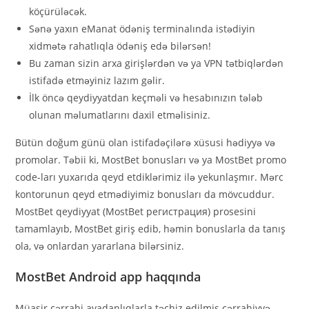
köçürüləcək.
Sənə yaxın eManat ödəniş terminalında istədiyin
xidmətə rahatlıqla ödəniş edə bilərsən!
Bu zaman sizin arxa girişlərdən və ya VPN tətbiqlərdən
istifadə etməyiniz lazım gəlir.
İlk öncə qeydiyyatdan keçməli və hesabınızın tələb
olunan məlumatlarını daxil etməlisiniz.
Bütün doğum günü olan istifadəçilərə xüsusi hədiyyə və
promolar. Təbii ki, MostBet bonusları və ya MostBet promo
code-ları yuxarıda qeyd etdiklərimiz ilə yekunlaşmır. Mərc
kontorunun qeyd etmədiyimiz bonusları da mövcuddur.
MostBet qeydiyyat (MostBet регистрация) prosesini
tamamlayıb, MostBet giriş edib, həmin bonuslarla da tanış
ola, və onlardan yararlana bilərsiniz.
MostBet Android app haqqında
Müasir cərrahi avadanlıqlarla təchiz edilmiş cərrahiyyə