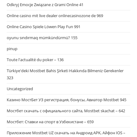
Odkryj Emocje Związane z Grami Online 41
Online casino mit live dealer onlinecasinozone de 969
Online Casino Spiele Löwen Play Fun 991
oyunu sındırmaq mümkündürmü? 155
pinup
Toute l'actualité du poker – 136
Türkiye'deki Mostbet Bahis Şirketi Hakkında Bilmeniz Gerekenler
323
Uncategorized
Казино МостБет УЗ регистрация, бонусы, Авиатор Mostbet 945
Мостбет скачать с официального сайта, Mostbet skachat – 642
Мостбет: Ставки на спорт в Узбекистане – 659
Приложение Mostbet UZ скачать на Андроид APK, Айфон IOS –