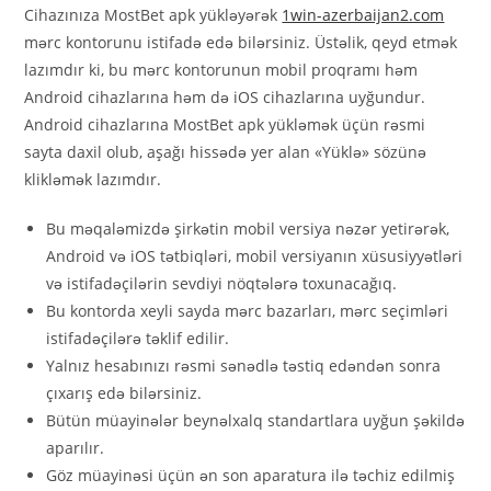
Cihazınıza MostBet apk yükləyərək
1win-azerbaijan2.com
mərc kontorunu istifadə edə bilərsiniz. Üstəlik, qeyd etmək
lazımdır ki, bu mərc kontorunun mobil proqramı həm
Android cihazlarına həm də iOS cihazlarına uyğundur.
Android cihazlarına MostBet apk yükləmək üçün rəsmi
sayta daxil olub, aşağı hissədə yer alan «Yüklə» sözünə
klikləmək lazımdır.
Bu məqaləmizdə şirkətin mobil versiya nəzər yetirərək,
Android və iOS tətbiqləri, mobil versiyanın xüsusiyyətləri
və istifadəçilərin sevdiyi nöqtələrə toxunacağıq.
Bu kontorda xeyli sayda mərc bazarları, mərc seçimləri
istifadəçilərə təklif edilir.
Yalnız hesabınızı rəsmi sənədlə təstiq edəndən sonra
çıxarış edə bilərsiniz.
Bütün müayinələr beynəlxalq standartlara uyğun şəkildə
aparılır.
Göz müayinəsi üçün ən son aparatura ilə təchiz edilmiş