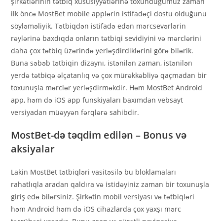
şirkətlərinin tətbiq xüsusiyyətlərinə toxunduğumuz zaman
ilk öncə MostBet mobile applərin istifadəçi dostu olduğunu
söyləməliyik. Tətbiqdən istifadə edən mərcsevərlərin
rəylərinə baxdıqda onların tətbiqi sevidiyini və mərclərini
daha çox tətbiq üzərində yerləşdirdiklərini görə bilərik.
Buna səbəb tətbiqin dizaynı, istənilən zaman, istənilən
yerdə tətbiqə əlçatanlıq və çox mürəkkəbliyə qaçmadan bir
toxunuşla mərclər yerləşdirməkdir. Həm MostBet Android
app, həm də iOS app funskiyaları baxımdan vebsayt
versiyadan müəyyən fərqlərə sahibdir.
MostBet-də təqdim edilən – Bonus və
aksiyalar
Lakin MostBet tətbiqləri vasitəsilə bu bloklamaları
rahatlıqla aradan qaldıra və istidəyiniz zaman bir toxunuşla
giriş edə bilərsiniz. Şirkətin mobil versiyası və tətbiqləri
həm Android həm də iOS cihazlarda çox yaxşı mərc