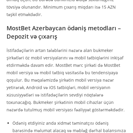
tövsiyə olunandır. Minimum çıxarış miqdarı isə 15 AZN
təşkil etməkdədir.
MostBet Azerbaycan ödəniş metodları –
Depozit və çıxarış
İstifadəçilərin artan tələblərini nəzərə alan bukmeker
şirkətləri öz mobil versiyalarını və mobil tətbiqlərini inkişaf
etdirməkdə davam edir. MostBet mərc şirkəti də MostBet
mobil versiya və mobil tətbiq vasitəsilə bu tendensiyaya
qoşulur. Bu məqaləmizdə şirkətin mobil versiya nəzər
yetirərək, Android və iOS tətbiqləri, mobil versiyanın
xüsusiyyətləri və istifadəçilərin sevdiyi nöqtələrə
toxunacağıq. Bukmeker şirkətinin mobil cihazlar üçün
nəzərdə tutulmuş mobil versiyası fəaliyyət göstərməkdədir.
Ödəniş etdiyiniz anda xidmət təminatçısı ödəniş
barəsində məlumat alacaq və məbləğ dərhal balansınıza