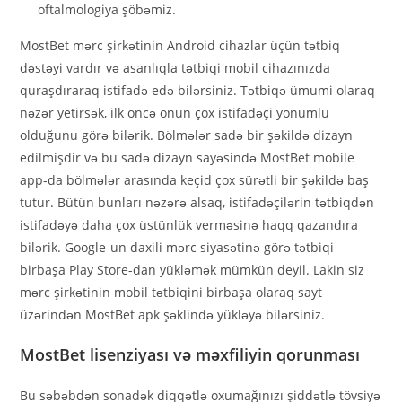
oftalmologiya şöbəmiz.
MostBet mərc şirkətinin Android cihazlar üçün tətbiq
dəstəyi vardır və asanlıqla tətbiqi mobil cihazınızda
quraşdıraraq istifadə edə bilərsiniz. Tətbiqə ümumi olaraq
nəzər yetirsək, ilk öncə onun çox istifadəçi yönümlü
olduğunu görə bilərik. Bölmələr sadə bir şəkildə dizayn
edilmişdir və bu sadə dizayn sayəsində MostBet mobile
app-da bölmələr arasında keçid çox sürətli bir şəkildə baş
tutur. Bütün bunları nəzərə alsaq, istifadəçilərin tətbiqdən
istifadəyə daha çox üstünlük verməsinə haqq qazandıra
bilərik. Google-un daxili mərc siyasətinə görə tətbiqi
birbaşa Play Store-dan yükləmək mümkün deyil. Lakin siz
mərc şirkətinin mobil tətbiqini birbaşa olaraq sayt
üzərindən MostBet apk şəklində yükləyə bilərsiniz.
MostBet lisenziyası və məxfiliyin qorunması
Bu səbəbdən sonadək diqqətlə oxumağınızı şiddətlə tövsiyə