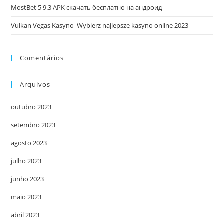
MostBet 5 9.3 APK скачать бесплатно на андроид
Vulkan Vegas Kasyno ️ Wybierz najlepsze kasyno online 2023
Comentários
Arquivos
outubro 2023
setembro 2023
agosto 2023
julho 2023
junho 2023
maio 2023
abril 2023