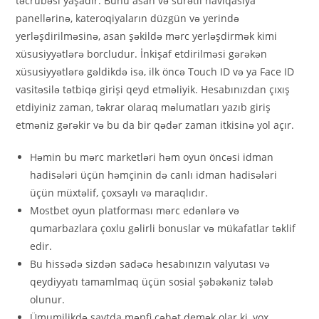
təcrübəsi yaşadır. Bunu asan və sürətli naviqasiya
panellərinə, kateroqiyaların düzgün və yerində
yerləşdirilməsinə, asan şəkildə mərc yerləşdirmək kimi
xüsusiyyətlərə borcludur. İnkişaf etdirilməsi gərəkən
xüsusiyyətlərə gəldikdə isə, ilk öncə Touch ID və ya Face ID
vasitəsilə tətbiqə girişi qeyd etməliyik. Hesabınızdan çıxış
etdiyiniz zaman, təkrar olaraq məlumatları yazıb giriş
etməniz gərəkir və bu da bir qədər zaman itkisinə yol açır.
Həmin bu mərc marketləri həm oyun öncəsi idman
hadisələri üçün həmçinin də canlı idman hadisələri
üçün müxtəlif, çoxsaylı və maraqlıdır.
Mostbet oyun platforması mərc edənlərə və
qumarbazlara çoxlu gəlirli bonuslar və mükafatlar təklif
edir.
Bu hissədə sizdən sadəcə hesabınızın valyutası və
qeydiyyatı tamamlmaq üçün sosial şəbəkəniz tələb
olunur.
Ümumilikdə saytda mənfi cəhət demək olar ki, yox