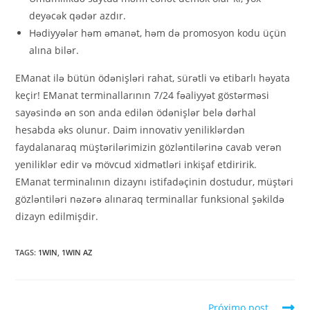
deyəcək qədər azdır.
Hədiyyələr həm əmanət, həm də promosyon kodu üçün
alına bilər.
EManat ilə bütün ödənişləri rahat, sürətli və etibarlı həyata
keçir! EManat terminallarının 7/24 fəaliyyət göstərməsi
sayəsində ən son anda edilən ödənişlər belə dərhal
hesabda əks olunur. Daim innovativ yeniliklərdən
faydalanaraq müştərilərimizin gözləntilərinə cavab verən
yeniliklər edir və mövcud xidmətləri inkişaf etdiririk.
EManat terminalının dizaynı istifadəçinin dostudur, müştəri
gözləntiləri nəzərə alınaraq terminallar funksional şəkildə
dizayn edilmişdir.
TAGS
:
1WIN
,
1WIN AZ
Próximo post