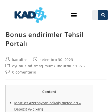
Bonus endirimler Təhsil
Portalı
kadulins
setembro 30, 2023
oyunu sındırmaq mümkündürmü? 155
0 comentário
Content
MostBet Azerbaycan ödəniş metodları –
Depozit və çıxarış