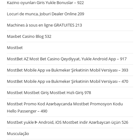
Kazino oyunları Giris Yukle Bonuslar – 922
Locuri de munca, Joburi Dealer Online 209
Machines à sous en ligne GRATUITES 213
Maxbet Casino Blog 532
Mostbet
MostBet AZ Most Bet Casino Qeydiyyat, Yukle Android App – 917
MostBet Mobile App və Bukmeker Şirkətinin Mobil Versiyası – 393
MostBet Mobile App və Bukmeker Şirkətinin Mobil Versiyası – 470
Mostbet Mostbet Giriş Mostbet Hızlı Giriş 978
Mostbet Promo Kod Azərbaycanda Mostbet Promosyon Kodu
Hello Passenger – 490
Mostbet yukle ᐈ Android, iOS Mostbet indir Azərbaycan üçün 526
Musculação