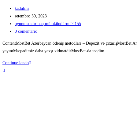
kadulins
setembro 30, 2023
oyunu sındırmaq mümkündürmü? 155
0 comentário
ContentMostBet Azerbaycan ödəniş metodları – Depozit və çıxarışMostBet An
yayımMəqsədimiz daha yaxşı xidmətdirMostBet-də təqdim…
Continue lendo