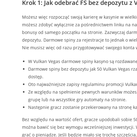
Krok 1: Jak odebrać FS bez depozytu z 
Możesz więc rozpocząć swoją karierę w kasynie w wielk
możesz zdobyć wyłącznie za pośrednictwem linku na nas
bonusy od samego początku na stronie. Zazwyczaj darm
depozytu. Darmowe spiny za rejestracje to jednak o wie
Nie musisz więc od razu przygotowywać swojego konta w
W Vulkan Vegas darmowe spiny kasyno są rozdawane
Darmowe spiny bez depozytu jak 50 Vulkan Vegas rza
dostęp.
Oto najważniejsze zapisy regulaminu promocji Vulk
Ze względu na spełnienie pewnych warunków możesz
grupę lub na wszystkie gry automaty na stronie.
Następnie gracz zostanie przekierowany na stronę ka
Bez względu na wartość ofert, gracze upodobali sobie 50
można bawić się bez wymogu wcześniejszej inwestycji. 
grać o pieniądze. Jeśli będzie miało się trochę szczęścia