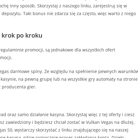
ę inny sposób. Skorzystaj z naszego linku, zarejestruj się w
depozytu. Taki bonus nie zdarza się za często, więc warto z niego
 krok po kroku
regulaminie promocji, są jednakowe dla wszystkich ofert
mocji.
 Vegas darmowe spiny. Ze względu na spełnienie pewnych warunkó
asynie, na pewną grupę lub na wszystkie gry automaty na stronie
 producenta gier.
 oraz samo działanie kasyna. Skorzystaj więc z tej oferty i ciesz
 zawiedziony i będziesz chciał zostać w Vulkan Vegas na dłużej.
gas 50, wystarczy skorzystać z linku znajdującego się na naszej
nę kasyna, gdzie rozpocznie proces zakładania konta. Dzięki