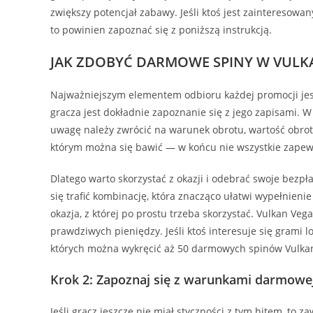
zwiększy potencjał zabawy. Jeśli ktoś jest zainteresow
to powinien zapoznać się z poniższą instrukcją.
JAK ZDOBYĆ DARMOWE SPINY W VULK
Najważniejszym elementem odbioru każdej promocji je
gracza jest dokładnie zapoznanie się z jego zapisami. W
uwagę należy zwrócić na warunek obrotu, wartość obro
którym można się bawić — w końcu nie wszystkie zapew
Dlatego warto skorzystać z okazji i odebrać swoje bezpłat
się trafić kombinację, która znacząco ułatwi wypełnien
okazja, z której po prostu trzeba skorzystać. Vulkan Ve
prawdziwych pieniędzy. Jeśli ktoś interesuje się grami lo
których można wykręcić aż 50 darmowych spinów Vulkan
Krok 2: Zapoznaj się z warunkami darmowe
Jeśli gracz jeszcze nie miał styczności z tym hitem, to