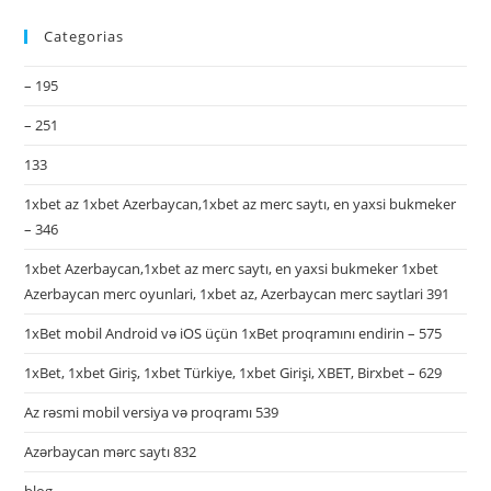
Categorias
– 195
– 251
133
1xbet az 1xbet Azerbaycan,1xbet az merc saytı, en yaxsi bukmeker
– 346
1xbet Azerbaycan,1xbet az merc saytı, en yaxsi bukmeker 1xbet
Azerbaycan merc oyunlari, 1xbet az, Azerbaycan merc saytlari 391
1xBet mobil Android və iOS üçün 1xBet proqramını endirin – 575
1xBet, 1xbet Giriş, 1xbet Türkiye, 1xbet Girişi, XBET, Birxbet – 629
Az rəsmi mobil versiya və proqramı 539
Azərbaycan mərc saytı 832