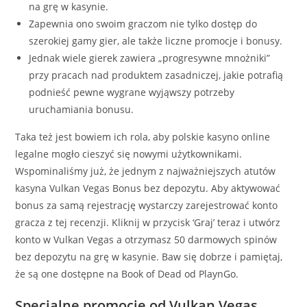
na grę w kasynie.
Zapewnia ono swoim graczom nie tylko dostęp do
szerokiej gamy gier, ale także liczne promocje i bonusy.
Jednak wiele gierek zawiera „progresywne mnożniki”
przy pracach nad produktem zasadniczej, jakie potrafią
podnieść pewne wygrane wyjąwszy potrzeby
uruchamiania bonusu.
Taka też jest bowiem ich rola, aby polskie kasyno online
legalne mogło cieszyć się nowymi użytkownikami.
Wspominaliśmy już, że jednym z najważniejszych atutów
kasyna Vulkan Vegas Bonus bez depozytu. Aby aktywować
bonus za samą rejestrację wystarczy zarejestrować konto
gracza z tej recenzji. Kliknij w przycisk ‘Graj’ teraz i utwórz
konto w Vulkan Vegas a otrzymasz 50 darmowych spinów
bez depozytu na grę w kasynie. Baw się dobrze i pamiętaj,
że są one dostępne na Book of Dead od PlaynGo.
Specjalne promocje od Vulkan Vegas