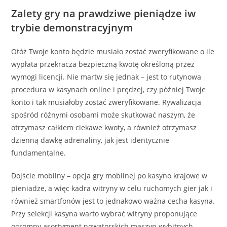
Zalety gry na prawdziwe pieniądze iw
trybie demonstracyjnym
Otóż Twoje konto będzie musiało zostać zweryfikowane o ile
wypłata przekracza bezpieczną kwotę określoną przez
wymogi licencji. Nie martw się jednak – jest to rutynowa
procedura w kasynach online i prędzej, czy później Twoje
konto i tak musiałoby zostać zweryfikowane. Rywalizacja
spośród różnymi osobami może skutkować naszym, że
otrzymasz całkiem ciekawe kwoty, a również otrzymasz
dzienną dawkę adrenaliny, jak jest identycznie
fundamentalne.
Dojście mobilny – opcja gry mobilnej po kasyno krajowe w
pieniadze, a więc kadra witryny w celu ruchomych gier jak i
również smartfonów jest to jednakowo ważna cecha kasyna.
Przy selekcji kasyna warto wybrać witryny proponujące
ogromny asortyment nowatorskich maszyn wybitnych –