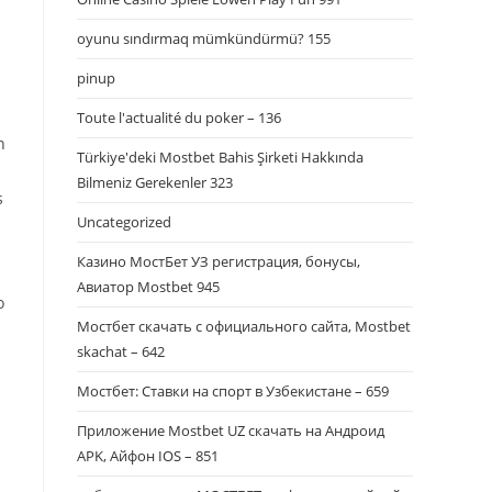
oyunu sındırmaq mümkündürmü? 155
pinup
Toute l'actualité du poker – 136
n
Türkiye'deki Mostbet Bahis Şirketi Hakkında
Bilmeniz Gerekenler 323
s
Uncategorized
Казино МостБет УЗ регистрация, бонусы,
Авиатор Mostbet 945
o
Мостбет скачать с официального сайта, Mostbet
skachat – 642
Мостбет: Ставки на спорт в Узбекистане – 659
Приложение Mostbet UZ скачать на Андроид
APK, Айфон IOS – 851