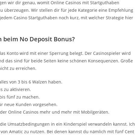
igen wir dir genau, womit Online Casinos mit Startguthaben
u überzeugen. Wir stellen dir für jede Kategorie eine Empfehlung
jedem Casino Startguthaben noch kurz, mit welcher Strategie hier
 beim No Deposit Bonus?
s Konto wird mit einer Sperrung belegt. Der Casinospieler wird
nd das sind für beide Seiten keine schönen Konsequenzen. Große
icht zu erreichen.
alles von 3 bis 6 Walzen haben.
s zu aktivieren.
 bis fünf zu machen.
 für neue Kunden vorgesehen.
 der Online Casinos mehr und mehr mit Mobilgeräten.
du die Umsatzbedingungen in ein Kinderspiel verwandeln kannst. Ich
 von Amatic zu nutzen. Bei denen kannst du nämlich mit fünf Cent