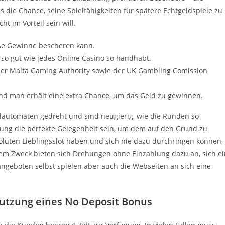
 die Chance, seine Spielfähigkeiten für spätere Echtgeldspiele zu
t im Vorteil sein will.
oße Gewinne bescheren kann.
 so gut wie jedes Online Casino so handhabt.
n der Malta Gaming Authority sowie der UK Gambling Comission
nd man erhält eine extra Chance, um das Geld zu gewinnen.
elautomaten gedreht und sind neugierig, wie die Runden so
lung die perfekte Gelegenheit sein, um dem auf den Grund zu
bsoluten Lieblingsslot haben und sich nie dazu durchringen können,
sem Zweck bieten sich Drehungen ohne Einzahlung dazu an, sich ei
eboten selbst spielen aber auch die Webseiten an sich eine
Nutzung eines No Deposit Bonus