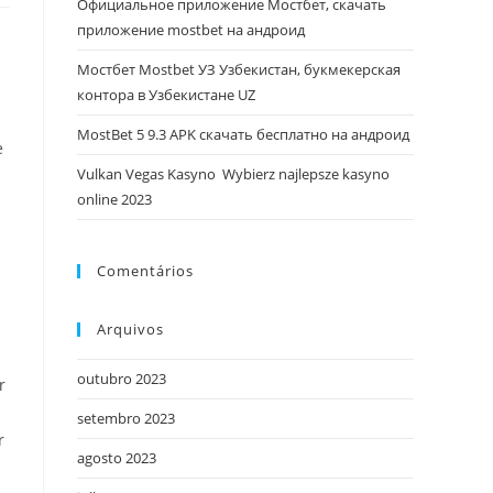
Официальное приложение Мостбет, скачать
приложение mostbet на андроид
Мостбет Mostbet УЗ Узбекистан, букмекерская
контора в Узбекистане UZ
MostBet 5 9.3 APK скачать бесплатно на андроид
e
Vulkan Vegas Kasyno ️ Wybierz najlepsze kasyno
online 2023
Comentários
Arquivos
outubro 2023
r
setembro 2023
r
agosto 2023