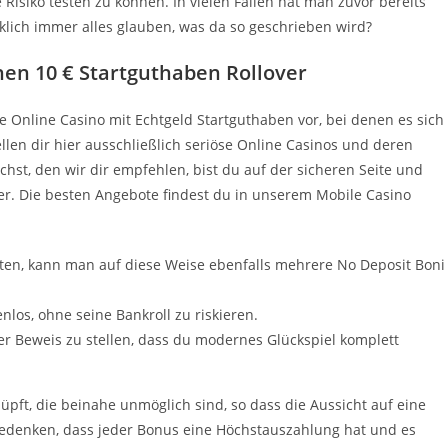
 Risiko testen zu können. In vielen Fällen hat man zuvor bereits
lich immer alles glauben, was da so geschrieben wird?
nen 10 € Startguthaben Rollover
rie Online Casino mit Echtgeld Startguthaben vor, bei denen es sich
ellen dir hier ausschließlich seriöse Online Casinos und deren
hst, den wir dir empfehlen, bist du auf der sicheren Seite und
ter. Die besten Angebote findest du in unserem Mobile Casino
nten, kann man auf diese Weise ebenfalls mehrere No Deposit Boni
nlos, ohne seine Bankroll zu riskieren.
r Beweis zu stellen, dass du modernes Glückspiel komplett
üpft, die beinahe unmöglich sind, so dass die Aussicht auf eine
edenken, dass jeder Bonus eine Höchstauszahlung hat und es