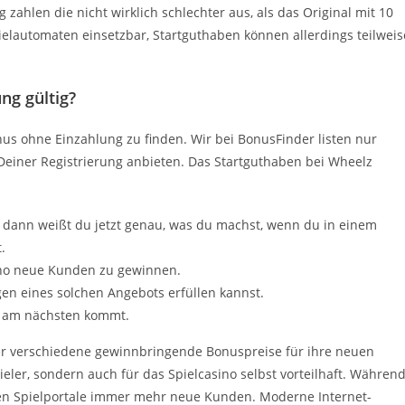
 zahlen die nicht wirklich schlechter aus, als das Original mit 10
ielautomaten einsetzbar, Startguthaben können allerdings teilweis
ng gültig?
onus ohne Einzahlung zu finden. Wir bei BonusFinder listen nur
 Deiner Registrierung anbieten. Das Startguthaben bei Wheelz
 dann weißt du jetzt genau, was du machst, wenn du in einem
.
sino neue Kunden zu gewinnen.
en eines solchen Angebots erfüllen kannst.
9 am nächsten kommt.
ber verschiedene gewinnbringende Bonuspreise für ihre neuen
eler, sondern auch für das Spielcasino selbst vorteilhaft. Währen
nen Spielportale immer mehr neue Kunden. Moderne Internet-