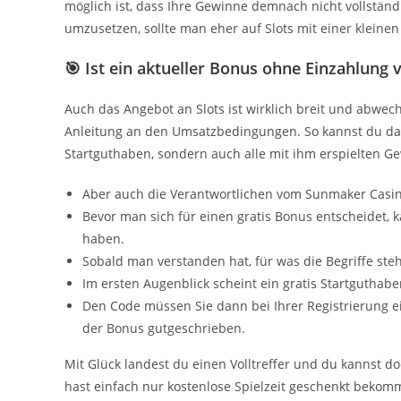
möglich ist, dass Ihre Gewinne demnach nicht vollstä
umzusetzen, sollte man eher auf Slots mit einer kleinen 
🎯 Ist ein aktueller Bonus ohne Einzahlung 
Auch das Angebot an Slots ist wirklich breit und abwech
Anleitung an den Umsatzbedingungen. So kannst du dan
Startguthaben, sondern auch alle mit ihm erspielten G
Aber auch die Verantwortlichen vom Sunmaker Cas
Bevor man sich für einen gratis Bonus entscheidet, k
haben.
Sobald man verstanden hat, für was die Begriffe ste
Im ersten Augenblick scheint ein gratis Startguthaben
Den Code müssen Sie dann bei Ihrer Registrierung 
der Bonus gutgeschrieben.
Mit Glück landest du einen Volltreffer und du kannst d
hast einfach nur kostenlose Spielzeit geschenkt bekomme