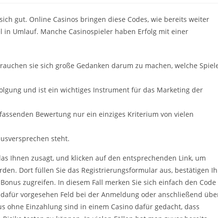
sich gut. Online Casinos bringen diese Codes, wie bereits weiter
 in Umlauf. Manche Casinospieler haben Erfolg mit einer
 brauchen sie sich große Gedanken darum zu machen, welche Spiel
olgung und ist ein wichtiges Instrument für das Marketing der
mfassenden Bewertung nur ein einziges Kriterium von vielen
nusversprechen steht.
 das Ihnen zusagt, und klicken auf den entsprechenden Link, um
den. Dort füllen Sie das Registrierungsformular aus, bestätigen Ih
Bonus zugreifen. In diesem Fall merken Sie sich einfach den Code
 dafür vorgesehen Feld bei der Anmeldung oder anschließend übe
s ohne Einzahlung sind in einem Casino dafür gedacht, dass