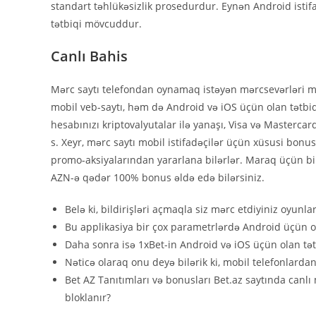
standart təhlükəsizlik prosedurdur. Eynən Android istifa
tətbiqi mövcuddur.
Canlı Bahis
Mərc saytı telefondan oynamaq istəyən mərcsevərləri 
mobil veb-saytı, həm də Android və iOS üçün olan tətbiqlə
hesabınızı kriptovalyutalar ilə yanaşı, Visa və Masterca
s. Xeyr, mərc saytı mobil istifadəçilər üçün xüsusi bonu
promo-aksiyalarından yararlana bilərlər. Maraq üçün bild
AZN-ə qədər 100% bonus əldə edə bilərsiniz.
Belə ki, bildirişləri açmaqla siz mərc etdiyiniz oyunl
Bu applikasiya bir çox parametrlərdə Android üçün ol
Daha sonra isə 1xBet-in Android və iOS üçün olan tət
Nəticə olaraq onu deyə bilərik ki, mobil telefonlard
Bet AZ Tanıtımları və bonusları Bet.az saytında canl
bloklanır?