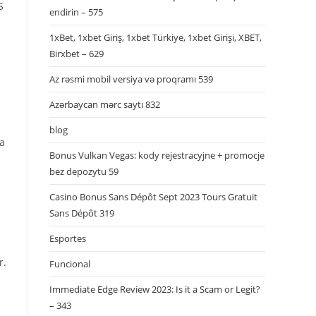
S
endirin – 575
1xBet, 1xbet Giriş, 1xbet Türkiye, 1xbet Girişi, XBET,
Birxbet – 629
Az rəsmi mobil versiya və proqramı 539
Azərbaycan mərc saytı 832
blog
qa
Bonus Vulkan Vegas: kody rejestracyjne + promocje
bez depozytu 59
Casino Bonus Sans Dépôt Sept 2023 Tours Gratuit
Sans Dépôt 319
Esportes
r.
Funcional
Immediate Edge Review 2023: Is it a Scam or Legit?
– 343