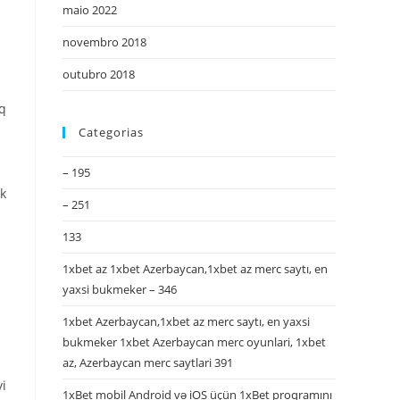
maio 2022
novembro 2018
outubro 2018
aq
Categorias
– 195
ək
– 251
133
1xbet az 1xbet Azerbaycan,1xbet az merc saytı, en
yaxsi bukmeker – 346
1xbet Azerbaycan,1xbet az merc saytı, en yaxsi
bukmeker 1xbet Azerbaycan merc oyunlari, 1xbet
az, Azerbaycan merc saytlari 391
i
1xBet mobil Android və iOS üçün 1xBet proqramını