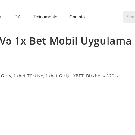
a
IDA
Treinamento
Contato
 Və 1x Bet Mobil Uygulama
 Giriş, 1xbet Türkiye, 1xbet Girişi, XBET, Birxbet - 629