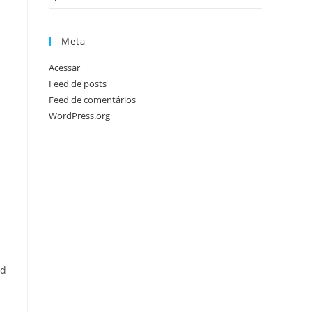
Meta
Acessar
Feed de posts
Feed de comentários
WordPress.org
id