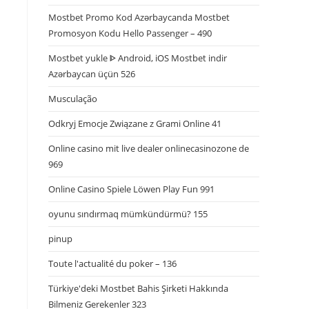
Mostbet Promo Kod Azərbaycanda Mostbet
Promosyon Kodu Hello Passenger – 490
Mostbet yukle ᐈ Android, iOS Mostbet indir
Azərbaycan üçün 526
Musculação
Odkryj Emocje Związane z Grami Online 41
Online casino mit live dealer onlinecasinozone de
969
Online Casino Spiele Löwen Play Fun 991
oyunu sındırmaq mümkündürmü? 155
pinup
n
Toute l'actualité du poker – 136
Türkiye'deki Mostbet Bahis Şirketi Hakkında
Bilmeniz Gerekenler 323