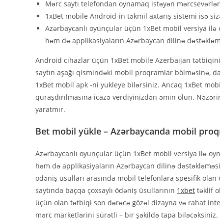
Mərc saytı telefondan oynamaq istəyən mərcsevərlər
1xBet mobile Android-in təkmil axtarış sistemi isə si
Azərbaycanlı oyunçular üçün 1xBet mobil versiya ilə
həm də applikasiyaların Azərbaycan dilinə dəstəkləm
Android cihazlar üçün 1xBet mobile Azerbaijan tətbiqin
saytın aşağı qismindəki mobil proqramlar bölməsinə, dah
1xBet mobil apk -ni yukleye bilərsiniz. Ancaq 1xBet mo
quraşdırılmasına icazə verdiyinizdən əmin olun. Nəzərin
yaratmır.
Bet mobil yükle – Azərbaycanda mobil proqr
Azərbaycanlı oyunçular üçün 1xBet mobil versiya ilə oy
həm də applikasiyaların Azərbaycan dilinə dəstəkləməsid
ödəniş üsulları arasında mobil telefonlara spesifik ola
saytında baçqa çoxsaylı ödəniş üsullarının
1xbet
təklif 
üçün olan tətbiqi son dərəcə gözəl dizayna və rahat int
mərc marketlərini sürətli – bir şəkildə tapa biləcəksiniz.