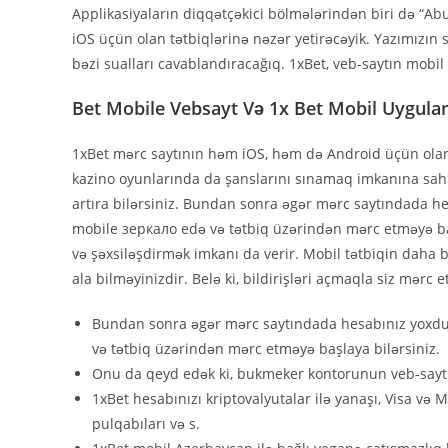
Applikasiyaların diqqətçəkici bölmələrindən biri də “Abu
iOS üçün olan tətbiqlərinə nəzər yetirəcəyik. Yazımızın 
bəzi sualları cavablandıracağıq. 1xBet, veb-saytın mobil 
Bet Mobile Vebsayt Və 1x Bet Mobil Uygula
1xBet mərc saytının həm iOS, həm də Android üçün olan m
kazino oyunlarında da şanslarını sınamaq imkanına sahibd
artıra bilərsiniz. Bundan sonra əgər mərc saytındada he
mobile зеркало edə və tətbiq üzərindən mərc etməyə başl
və şəxsiləşdirmək imkanı da verir. Mobil tətbiqin daha b
ala bilməyinizdir. Belə ki, bildirişləri açmaqla siz mərc
Bundan sonra əgər mərc saytındada hesabınız yoxdur
və tətbiq üzərindən mərc etməyə başlaya bilərsiniz.
Onu da qeyd edək ki, bukmeker kontorunun veb-sayt
1xBet hesabınızı kriptovalyutalar ilə yanaşı, Visa və
pulqabıları və s.