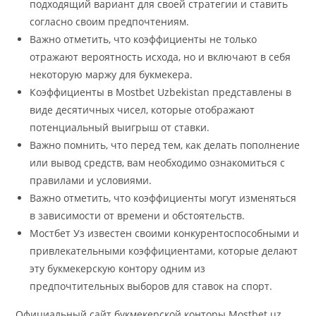
подходящий вариант для своей стратегии и ставить
согласно своим предпочтениям.
Важно отметить, что коэффициенты не только
отражают вероятность исхода, но и включают в себя
некоторую маржу для букмекера.
Коэффициенты в Mostbet Uzbekistan представлены в
виде десятичных чисел, которые отображают
потенциальный выигрыш от ставки.
Важно помнить, что перед тем, как делать пополнение
или вывод средств, вам необходимо ознакомиться с
правилами и условиями.
Важно отметить, что коэффициенты могут изменяться
в зависимости от времени и обстоятельств.
Мостбет Уз известен своими конкурентоспособными и
привлекательными коэффициентами, которые делают
эту букмекерскую контору одним из
предпочтительных выборов для ставок на спорт.
Официальный сайт букмекерской конторы Mostbet uz