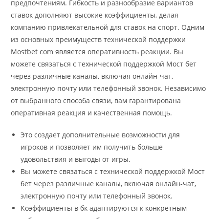
предпочтениям. Гибкость и разнообразие вариантов
ставок дополняют высокие коэффициенты, делая
компанию привлекательной для ставок на спорт. Одним
из основных преимуществ технической поддержки
Mostbet com является оперативность реакции. Вы
можете связаться с технической поддержкой Мост бет
через различные каналы, включая онлайн-чат,
электронную почту или телефонный звонок. Независимо
от выбранного способа связи, вам гарантирована
оперативная реакция и качественная помощь.
Это создает дополнительные возможности для
игроков и позволяет им получить больше
удовольствия и выгоды от игры.
Вы можете связаться с технической поддержкой Мост
бет через различные каналы, включая онлайн-чат,
электронную почту или телефонный звонок.
Коэффициенты в бк адаптируются к конкретным