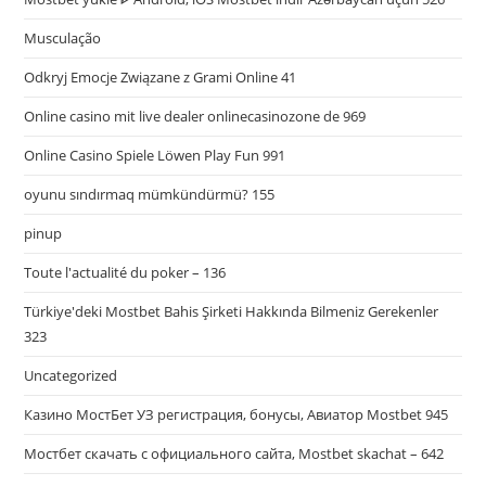
Musculação
Odkryj Emocje Związane z Grami Online 41
Online casino mit live dealer onlinecasinozone de 969
Online Casino Spiele Löwen Play Fun 991
oyunu sındırmaq mümkündürmü? 155
pinup
Toute l'actualité du poker – 136
Türkiye'deki Mostbet Bahis Şirketi Hakkında Bilmeniz Gerekenler
323
Uncategorized
Казино МостБет УЗ регистрация, бонусы, Авиатор Mostbet 945
Мостбет скачать с официального сайта, Mostbet skachat – 642