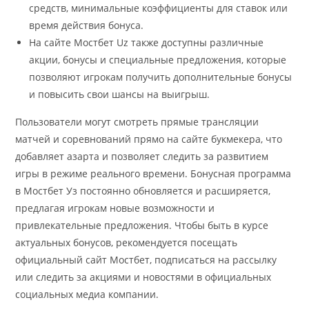
средств, минимальные коэффициенты для ставок или
время действия бонуса.
На сайте Мостбет Uz также доступны различные
акции, бонусы и специальные предложения, которые
позволяют игрокам получить дополнительные бонусы
и повысить свои шансы на выигрыш.
Пользователи могут смотреть прямые трансляции
матчей и соревнований прямо на сайте букмекера, что
добавляет азарта и позволяет следить за развитием
игры в режиме реального времени. Бонусная программа
в Мостбет Уз постоянно обновляется и расширяется,
предлагая игрокам новые возможности и
привлекательные предложения. Чтобы быть в курсе
актуальных бонусов, рекомендуется посещать
официальный сайт Мостбет, подписаться на рассылку
или следить за акциями и новостями в официальных
социальных медиа компании.