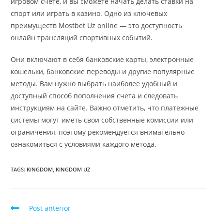
игровом счете, и вы сможете начать делать ставки на
спорт или играть в казино. Одно из ключевых
преимуществ Mostbet Uz online — это доступность
онлайн трансляций спортивных событий.
Они включают в себя банковские карты, электронные
кошельки, банковские переводы и другие популярные
методы. Вам нужно выбрать наиболее удобный и
доступный способ пополнения счета и следовать
инструкциям на сайте. Важно отметить, что платежные
системы могут иметь свои собственные комиссии или
ограничения, поэтому рекомендуется внимательно
ознакомиться с условиями каждого метода.
TAGS
:
KINGDOM
,
KINGDOM UZ
Post anterior