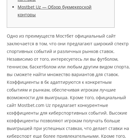
Mostbet Uz — Обзор букмекерской
конторы
Одно из преимуществ Мостбет официальный сайт
заключается в том, что они предлагают широкий спектр
спортивных событий и различных рынков ставок.
Независимо от того, интересуетесь ли вы футболом,
теннисом, баскетболом или любым другим видом спорта,
вы сможете найти множество вариантов для ставок.
Коэффициенты в бк адаптируются к конкретным
событиям и рынкам, обеспечивая игрокам лучшие
возможности для выигрыша. Кроме того, официальный
сайт Mostbet.com Uz предлагает конкурентные
коэффициенты для киберспортивных событий. Высокие
коэффициенты позволяют игрокам получать больше
выигрышей при успешных ставках, что делает ставки на
киберспорт еще более привлекательными. Кроме того,