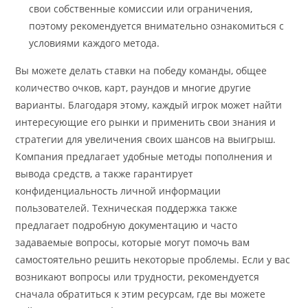
свои собственные комиссии или ограничения,
поэтому рекомендуется внимательно ознакомиться с
условиями каждого метода.
Вы можете делать ставки на победу команды, общее
количество очков, карт, раундов и многие другие
варианты. Благодаря этому, каждый игрок может найти
интересующие его рынки и применить свои знания и
стратегии для увеличения своих шансов на выигрыш.
Компания предлагает удобные методы пополнения и
вывода средств, а также гарантирует
конфиденциальность личной информации
пользователей. Техническая поддержка также
предлагает подробную документацию и часто
задаваемые вопросы, которые могут помочь вам
самостоятельно решить некоторые проблемы. Если у вас
возникают вопросы или трудности, рекомендуется
сначала обратиться к этим ресурсам, где вы можете