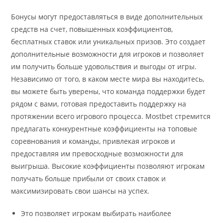
Бонусы могут предоставляться в виде дополнительных
средств на счет, повышенных коэффициентов,
бесплатных ставок или уникальных призов. Это создает
дополнительные возможности для игроков и позволяет
им получить больше удовольствия и выгоды от игры.
Независимо от того, в каком месте мира вы находитесь,
вы можете быть уверены, что команда поддержки будет
рядом с вами, готовая предоставить поддержку на
протяжении всего игрового процесса. Mostbet стремится
предлагать конкурентные коэффициенты на топовые
соревнования и команды, привлекая игроков и
предоставляя им превосходные возможности для
выигрыша. Высокие коэффициенты позволяют игрокам
получать больше прибыли от своих ставок и
максимизировать свои шансы на успех.
Это позволяет игрокам выбирать наиболее