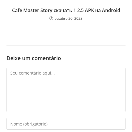
Cafe Master Story скачать 1 2.5 APK на Android
outubro 20, 2023
Deixe um comentário