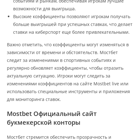
событиям и рынкам, обеспечивая игрокам лучшие
возможности для выигрыша.
Высокие коэффициенты позволяют игрокам получать
больше выигрышей при успешных ставках, что делает
ставки на киберспорт еще более привлекательными.
Важно отметить, что коэффициенты могут изменяться в
зависимости от времени и обстоятельств. Мостбет
следит за изменениями в спортивных событиях и
регулярно обновляет коэффициенты, чтобы отразить
актуальную ситуацию. Игроки могут следить за
изменениями коэффициентов на сайте Mostbet live или
использовать специальные инструменты и приложения
для мониторинга ставок.
Mostbet Официальный сайт
букмекерской конторы
Мостбет стремится обеспечить прозрачность и