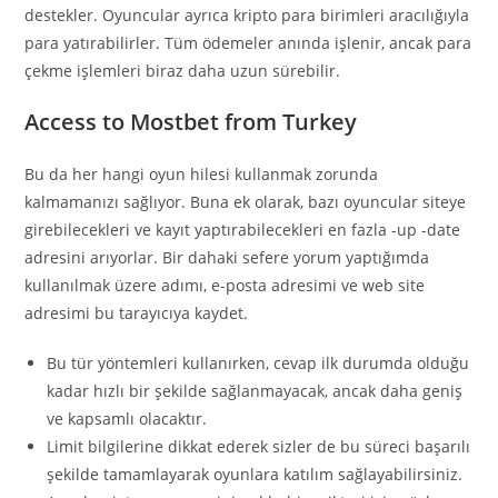
destekler. Oyuncular ayrıca kripto para birimleri aracılığıyla
para yatırabilirler. Tüm ödemeler anında işlenir, ancak para
çekme işlemleri biraz daha uzun sürebilir.
Access to Mostbet from Turkey
Bu da her hangi oyun hilesi kullanmak zorunda
kalmamanızı sağlıyor. Buna ek olarak, bazı oyuncular siteye
girebilecekleri ve kayıt yaptırabilecekleri en fazla -up -date
adresini arıyorlar. Bir dahaki sefere yorum yaptığımda
kullanılmak üzere adımı, e-posta adresimi ve web site
adresimi bu tarayıcıya kaydet.
Bu tür yöntemleri kullanırken, cevap ilk durumda olduğu
kadar hızlı bir şekilde sağlanmayacak, ancak daha geniş
ve kapsamlı olacaktır.
Limit bilgilerine dikkat ederek sizler de bu süreci başarılı
şekilde tamamlayarak oyunlara katılım sağlayabilirsiniz.