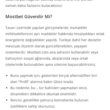
zaman daha fazlasını bulacaksınız.
Mostbet Güvenilir Mi?
Tasarı üzerinde yapılan görüşmelerde, muhalefet
milletvekillerinin ayrı maddeler hakkında imzaladıkları ortak
önergelerle değişiklikler yapıldı. Türkiye dahil her devletin
mevzuatı düzenli olarak güncellenebilen, yaşayan
sistemlerdir. Mostbet.com ana adresini kullanabilir veya
bahisçinin sosyal ağlarında, akışlarında veya ortak
sitelerinde bulunabilen ayna sitesine başvurabilirsiniz.
Bunu yapmak için, gösterilen birçok alternatiften biri
olan “Profil” alanına bakın Gloss orada.
Bu nedenle, bu – tür bahisleri yapmadan önce,
dinamikleri dikkatlice okumak önemlidir.
İkincisi, genellikle yalnızca konsollarda bulunan
özelliklere sahip olursunuz.