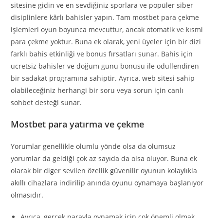
sitesine gidin ve en sevdiğiniz sporlara ve popüler siber
disiplinlere kârlı bahisler yapın. Tam mostbet para çekme
işlemleri oyun boyunca mevcuttur, ancak otomatik ve kısmi
para çekme yoktur. Buna ek olarak, yeni üyeler için bir dizi
farklı bahis etkinliği ve bonus fırsatları sunar. Bahis için
ücretsiz bahisler ve doğum günü bonusu ile ödüllendiren
bir sadakat programına sahiptir. Ayrıca, web sitesi sahip
olabileceğiniz herhangi bir soru veya sorun için canlı
sohbet desteği sunar.
Mostbet para yatırma ve çekme
Yorumlar genellikle olumlu yönde olsa da olumsuz
yorumlar da geldiği çok az sayıda da olsa oluyor. Buna ek
olarak bir diger sevilen özellik güvenilir oyunun kolaylıkla
akıllı cihazlara indirilip anında oyunu oynamaya başlanıyor
olmasıdır.
Ayrıca, gerçek parayla oynamak için çok önemli olmak