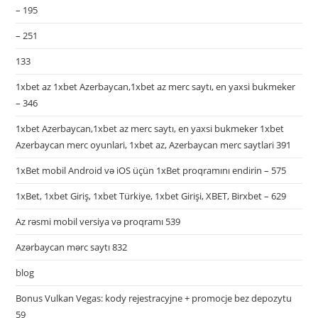
– 195
– 251
133
1xbet az 1xbet Azerbaycan,1xbet az merc saytı, en yaxsi bukmeker
– 346
1xbet Azerbaycan,1xbet az merc saytı, en yaxsi bukmeker 1xbet
Azerbaycan merc oyunlari, 1xbet az, Azerbaycan merc saytlari 391
1xBet mobil Android və iOS üçün 1xBet proqramını endirin – 575
1xBet, 1xbet Giriş, 1xbet Türkiye, 1xbet Girişi, XBET, Birxbet – 629
Az rəsmi mobil versiya və proqramı 539
Azərbaycan mərc saytı 832
blog
Bonus Vulkan Vegas: kody rejestracyjne + promocje bez depozytu
59