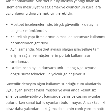
kanıtlanmaktadır. Mostbet bir oyuncuyla yaptığı finansal
işlemlerin meşruiyetini sağlamak ve oyuncunun kurallara
uygunluğunu doğrulamak için gereklidir.
Mostbet incelemelerinde, birçok güvenilirlik detayına
ulaşmak mümkündür.
Kaliteli alt yapı firmalarının olması da sorunsuz kullanımı
beraberinden getiriyor.
Aynı zamanda, Mostbet aynası olağan işlevselliğe tam
erişim sağlar ve müşterilerin portalı kullanmasını
sınırlamaz.
Otelimizden ayılıp dünyaca ünlü Phang Nga koyuna
doğru sürat tekneleri ile yolculuğa başlıyoruz.
Güvenilir deneyim ağını kullanım sunduğu tüm alanlarda
uygulayan şirket sayısız müşteriye aynı anda kesintisiz
eğlence sağlayabiliyor. İçerisinde bahis ve casino oyunları
bulunurken sanal bahis oyunları bulunmuyor. Ancak tabii ki
biraz daha yakından baktığımızda sitenin canlı yardım hattı