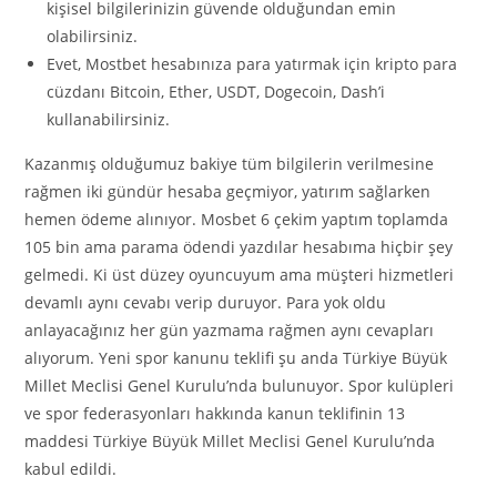
kişisel bilgilerinizin güvende olduğundan emin
olabilirsiniz.
Evet, Mostbet hesabınıza para yatırmak için kripto para
cüzdanı Bitcoin, Ether, USDT, Dogecoin, Dash’i
kullanabilirsiniz.
Kazanmış olduğumuz bakiye tüm bilgilerin verilmesine
rağmen iki gündür hesaba geçmiyor, yatırım sağlarken
hemen ödeme alınıyor. Mosbet 6 çekim yaptım toplamda
105 bin ama parama ödendi yazdılar hesabıma hiçbir şey
gelmedi. Ki üst düzey oyuncuyum ama müşteri hizmetleri
devamlı aynı cevabı verip duruyor. Para yok oldu
anlayacağınız her gün yazmama rağmen aynı cevapları
alıyorum. Yeni spor kanunu teklifi şu anda Türkiye Büyük
Millet Meclisi Genel Kurulu’nda bulunuyor. Spor kulüpleri
ve spor federasyonları hakkında kanun teklifinin 13
maddesi Türkiye Büyük Millet Meclisi Genel Kurulu’nda
kabul edildi.