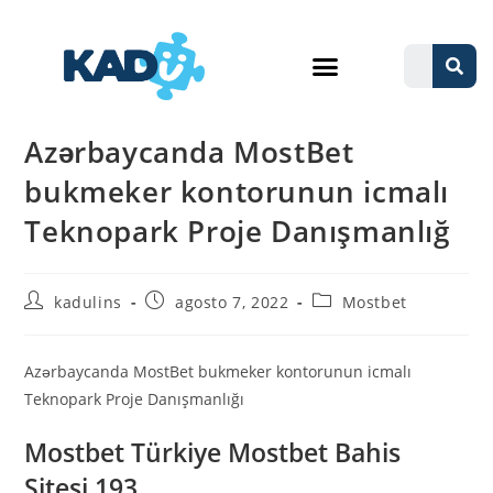
Azərbaycanda MostBet
bukmeker kontorunun icmalı
Teknopark Proje Danışmanlığ
kadulins
agosto 7, 2022
Mostbet
Azərbaycanda MostBet bukmeker kontorunun icmalı
Teknopark Proje Danışmanlığı
Mostbet Türkiye Mostbet Bahis
Sitesi 193