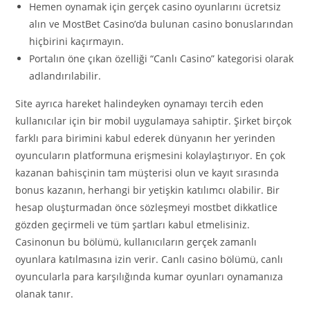
Hemen oynamak için gerçek casino oyunlarını ücretsiz
alın ve MostBet Casino’da bulunan casino bonuslarından
hiçbirini kaçırmayın.
Portalın öne çıkan özelliği “Canlı Casino” kategorisi olarak
adlandırılabilir.
Site ayrıca hareket halindeyken oynamayı tercih eden
kullanıcılar için bir mobil uygulamaya sahiptir. Şirket birçok
farklı para birimini kabul ederek dünyanın her yerinden
oyuncuların platformuna erişmesini kolaylaştırıyor. En çok
kazanan bahisçinin tam müşterisi olun ve kayıt sırasında
bonus kazanın, herhangi bir yetişkin katılımcı olabilir. Bir
hesap oluşturmadan önce sözleşmeyi mostbet dikkatlice
gözden geçirmeli ve tüm şartları kabul etmelisiniz.
Casinonun bu bölümü, kullanıcıların gerçek zamanlı
oyunlara katılmasına izin verir. Canlı casino bölümü, canlı
oyuncularla para karşılığında kumar oyunları oynamanıza
olanak tanır.