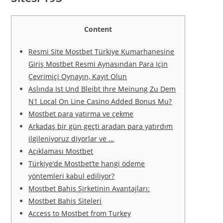
Content
Resmi Site Mostbet Türkiye Kumarhanesine
Giriş Mostbet Resmi Aynasından Para Için
Çevrimiçi Oynayın, Kayıt Olun
Aslında Ist Und Bleibt Ihre Meinung Zu Dem
N1 Local On Line Casino Added Bonus Mu?
Mostbet para yatırma ve çekme
Arkadaş bir gün geçti aradan para yatırdım
ilgileniyoruz diyorlar ve …
Açıklaması Mostbet
Türkiye’de Mostbet’te hangi ödeme
yöntemleri kabul ediliyor?
Mostbet Bahis Şirketinin Avantajları:
Mostbet Bahis Siteleri
Access to Mostbet from Turkey