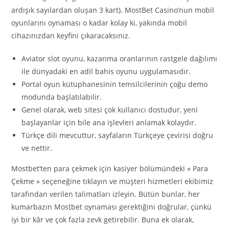
ardışık sayılardan oluşan 3 kart). MostBet Casino’nun mobil
oyunlarını oynaması o kadar kolay ki, yakında mobil
cihazınızdan keyfini çıkaracaksınız.
Aviator slot oyunu, kazanma oranlarının rastgele dağılımı
ile dünyadaki en adil bahis oyunu uygulamasıdır.
Portal oyun kütüphanesinin temsilcilerinin çoğu demo
modunda başlatılabilir.
Genel olarak, web sitesi çok kullanıcı dostudur, yeni
başlayanlar için bile ana işlevleri anlamak kolaydır.
Türkçe dili mevcuttur, sayfaların Türkçeye çevirisi doğru
ve nettir.
Mostbet’ten para çekmek için kasiyer bölümündeki « Para
Çekme » seçeneğine tıklayın ve müşteri hizmetleri ekibimiz
tarafından verilen talimatları izleyin. Bütün bunlar, her
kumarbazın Mostbet oynaması gerektiğini doğrular, çünkü
iyi bir kâr ve çok fazla zevk getirebilir. Buna ek olarak,