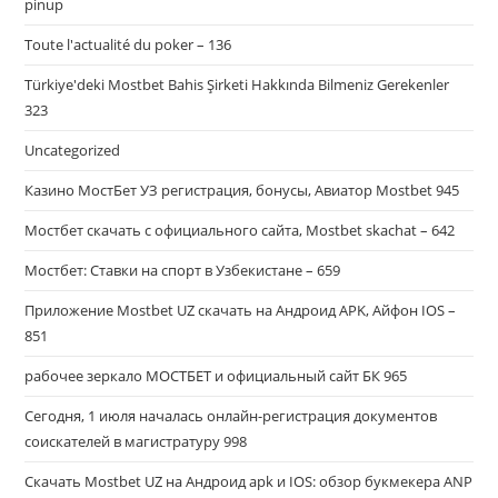
pinup
Toute l'actualité du poker – 136
Türkiye'deki Mostbet Bahis Şirketi Hakkında Bilmeniz Gerekenler
323
Uncategorized
Казино МостБет УЗ регистрация, бонусы, Авиатор Mostbet 945
Мостбет скачать с официального сайта, Mostbet skachat – 642
Мостбет: Ставки на спорт в Узбекистане – 659
Приложение Mostbet UZ скачать на Андроид APK, Айфон IOS –
851
рабочее зеркало МОСТБЕТ и официальный сайт БК 965
Сегодня, 1 июля началась онлайн-регистрация документов
соискателей в магистратуру 998
Скачать Mostbet UZ на Андроид apk и IOS: обзор букмекера ANP