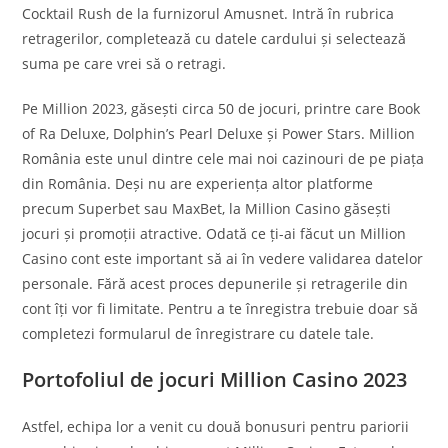
Cocktail Rush de la furnizorul Amusnet. Intră în rubrica
retragerilor, completează cu datele cardului și selectează
suma pe care vrei să o retragi.
Pe Million 2023, găsești circa 50 de jocuri, printre care Book
of Ra Deluxe, Dolphin’s Pearl Deluxe și Power Stars. Million
România este unul dintre cele mai noi cazinouri de pe piața
din România. Deși nu are experiența altor platforme
precum Superbet sau MaxBet, la Million Casino găsești
jocuri și promoții atractive. Odată ce ți-ai făcut un Million
Casino cont este important să ai în vedere validarea datelor
personale. Fără acest proces depunerile și retragerile din
cont îți vor fi limitate. Pentru a te înregistra trebuie doar să
completezi formularul de înregistrare cu datele tale.
Portofoliul de jocuri Million Casino 2023
Astfel, echipa lor a venit cu două bonusuri pentru pariorii