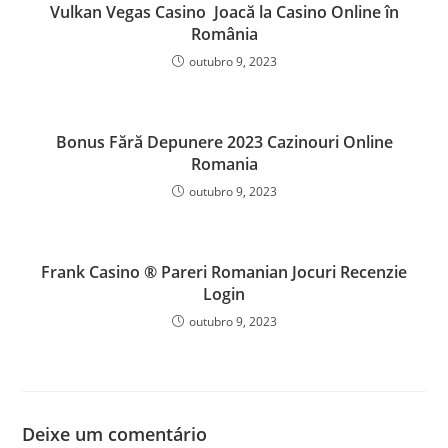
Vulkan Vegas Casino ️ Joacă la Casino Online în
România
outubro 9, 2023
Bonus Fără Depunere 2023 Cazinouri Online
Romania
outubro 9, 2023
Frank Casino ® Pareri Romanian Jocuri Recenzie
Login
outubro 9, 2023
Deixe um comentário