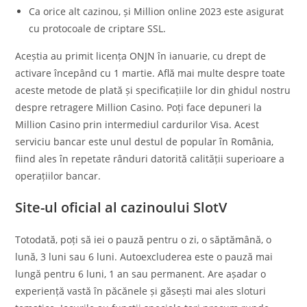
Ca orice alt cazinou, și Million online 2023 este asigurat
cu protocoale de criptare SSL.
Aceștia au primit licența ONJN în ianuarie, cu drept de
activare începând cu 1 martie. Află mai multe despre toate
aceste metode de plată și specificațiile lor din ghidul nostru
despre retragere Million Casino. Poți face depuneri la
Million Casino prin intermediul cardurilor Visa. Acest
serviciu bancar este unul destul de popular în România,
fiind ales în repetate rânduri datorită calității superioare a
operațiilor bancar.
Site-ul oficial al cazinoului SlotV
Totodată, poți să iei o pauză pentru o zi, o săptămână, o
lună, 3 luni sau 6 luni. Autoexcluderea este o pauză mai
lungă pentru 6 luni, 1 an sau permanent. Are așadar o
experiență vastă în păcănele și găsești mai ales sloturi