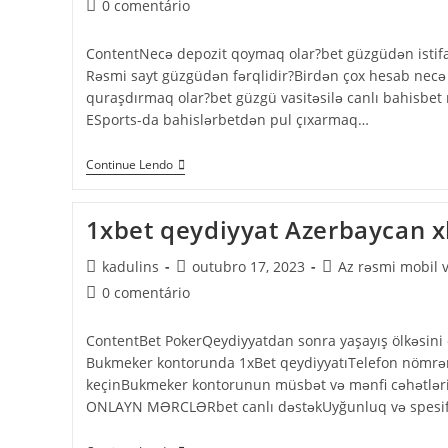
0 comentário
ContentNecə depozit qoymaq olar?bet güzgüdən is
Rəsmi sayt güzgüdən fərqlidir?Birdən çox hesab necə
quraşdırmaq olar?bet güzgü vasitəsilə canlı bahisbet 
ESports-da bahislərbetdən pul çıxarmaq…
Continue Lendo
1xbet qeydiyyat Azerbaycan x
kadulins
outubro 17, 2023
Az rəsmi mobil 
0 comentário
ContentBet PokerQeydiyyatdan sonra yaşayış ölkəsi
Bukmeker kontorunda 1xBet qeydiyyatıTelefon nömrən
keçinBukmeker kontorunun müsbət və mənfi cəhətl
ONLAYN MƏRCLƏRbet canlı dəstəkUyğunluq və spesifi