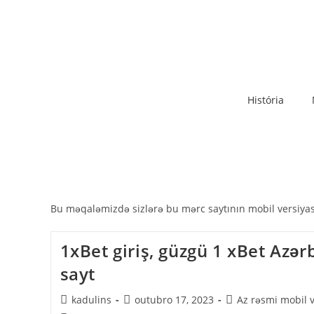
História
Bu məqaləmizdə sizlərə bu mərc saytının mobil versiyas
1xBet giriş, güzgü 1 xBet Azə
sayt
kadulins
outubro 17, 2023
Az rəsmi mobil 